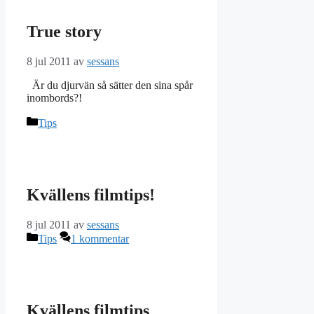
True story
8 jul 2011
av
sessans
Är du djurvän så sätter den sina spår
inombords?!
Kategorier
Tips
Kvällens filmtips!
8 jul 2011
av
sessans
Kategorier
Tips
1 kommentar
Kvällens filmtips