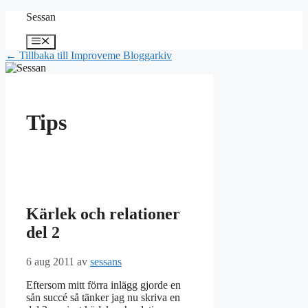
Hoppa
Sessan
till
innehåll
Meny
← Tillbaka till Improveme Bloggarkiv
Tips
Kärlek och relationer
del 2
6 aug 2011
av
sessans
Eftersom mitt förra inlägg gjorde en
sån succé så tänker jag nu skriva en