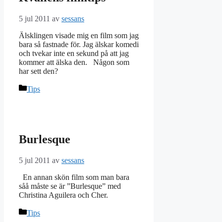
5 jul 2011
av
sessans
Älsklingen visade mig en film som jag
bara så fastnade för. Jag älskar komedi
och tvekar inte en sekund på att jag
kommer att älska den. Någon som
har sett den?
Kategorier
Tips
Burlesque
5 jul 2011
av
sessans
En annan skön film som man bara
såå måste se är ”Burlesque” med
Christina Aguilera och Cher.
Kategorier
Tips