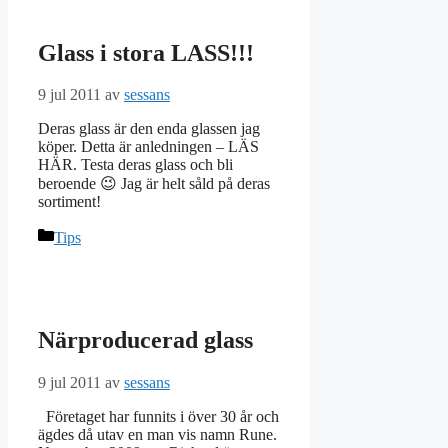
Glass i stora LASS!!!
9 jul 2011
av
sessans
Deras glass är den enda glassen jag
köper. Detta är anledningen – LÄS
HÄR. Testa deras glass och bli
beroende 😉 Jag är helt såld på deras
sortiment!
Kategorier
Tips
Närproducerad glass
9 jul 2011
av
sessans
Företaget har funnits i över 30 år och
ägdes då utav en man vis namn Rune.