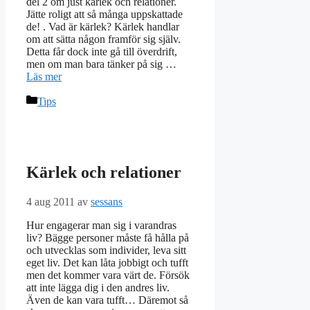
del 2 om just kärlek och relationer.
Jätte roligt att så många uppskattade
de! . Vad är kärlek? Kärlek handlar
om att sätta någon framför sig själv.
Detta får dock inte gå till överdrift,
men om man bara tänker på sig …
Läs mer
Kategorier
Tips
Kärlek och relationer
4 aug 2011
av
sessans
Hur engagerar man sig i varandras
liv? Bägge personer måste få hålla på
och utvecklas som individer, leva sitt
eget liv. Det kan låta jobbigt och tufft
men det kommer vara värt de. Försök
att inte lägga dig i den andres liv.
Även de kan vara tufft… Däremot så