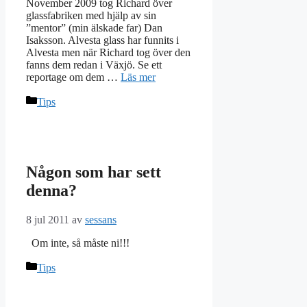
November 2009 tog Richard över
glassfabriken med hjälp av sin
”mentor” (min älskade far) Dan
Isaksson. Alvesta glass har funnits i
Alvesta men när Richard tog över den
fanns dem redan i Växjö. Se ett
reportage om dem …
Läs mer
Kategorier
Tips
Någon som har sett
denna?
8 jul 2011
av
sessans
Om inte, så måste ni!!!
Kategorier
Tips