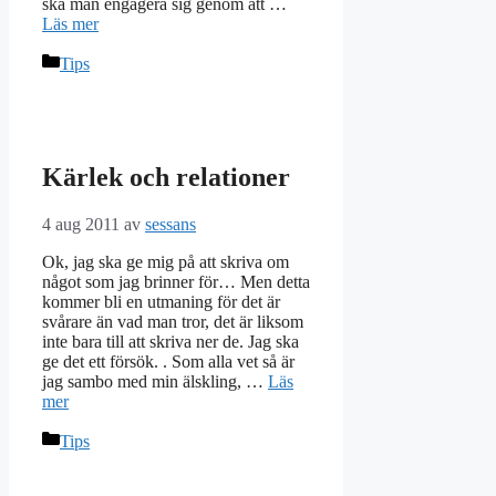
ska man engagera sig genom att …
Läs mer
Kategorier
Tips
Kärlek och relationer
4 aug 2011
av
sessans
Ok, jag ska ge mig på att skriva om
något som jag brinner för… Men detta
kommer bli en utmaning för det är
svårare än vad man tror, det är liksom
inte bara till att skriva ner de. Jag ska
ge det ett försök. . Som alla vet så är
jag sambo med min älskling, …
Läs
mer
Kategorier
Tips