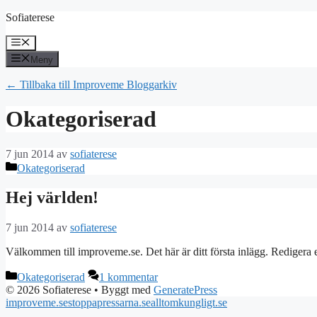
Hoppa
Sofiaterese
till
innehåll
Meny
Meny
← Tillbaka till Improveme Bloggarkiv
Okategoriserad
7 jun 2014
av
sofiaterese
Kategorier
Okategoriserad
Hej världen!
7 jun 2014
av
sofiaterese
Välkommen till improveme.se. Det här är ditt första inlägg. Redigera e
Kategorier
Okategoriserad
1 kommentar
© 2026 Sofiaterese
• Byggt med
GeneratePress
improveme.se
stoppapressarna.se
alltomkungligt.se