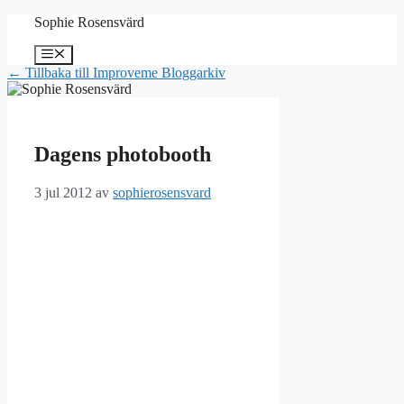
Hoppa
Sophie Rosensvärd
till
innehåll
Meny
← Tillbaka till Improveme Bloggarkiv
Dagens photobooth
3 jul 2012
av
sophierosensvard