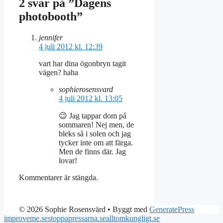
2 svar på ”Dagens
photobooth”
jennifer
4 juli 2012 kl. 12:39
vart har dina ögonbryn tagit
vägen? haha
sophierosensvard
4 juli 2012 kl. 13:05
😉 Jag tappar dom på
sommaren! Nej men, de
bleks så i solen och jag
tycker inte om att färga.
Men de finns där. Jag
lovar!
Kommentarer är stängda.
© 2026 Sophie Rosensvärd
• Byggt med
GeneratePress
improveme.se
stoppapressarna.se
alltomkungligt.se