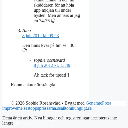
skräddaren för att höja
upp midjan till under
bysten. Men annars är jag
en 34-36 😉
Alba
8 juli 2012 kl. 09:53
Den finns kvar på hm.se i 36!
🙂
sophierosensvard
8 juli 2012 kl. 13:49
Åh tack för tipset!!!
Kommentarer är stängda.
© 2026 Sophie Rosensvärd
• Byggt med
GeneratePress
improveme.se
stoppapressarna.se
alltomkungligt.se
Detta är ett arkiv. Nya bloggar och registreringar accepteras inte
längre. |
Integritetspolicy