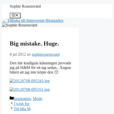
Hoppa
Sophie Rosensvärd
till
innehåll
Meny
← Tillbaka till Improveme Bloggarkiv
Big mistake. Huge.
8 jul 2012
av
sophierosensvard
Den här knallgula klänningen provade
jag på H&M för ett tag sedan.. Ångrar
bittert att jag inte köpte den 🙁
Kategorier
Inspiration
,
Mode
I wish for
Till lilla M