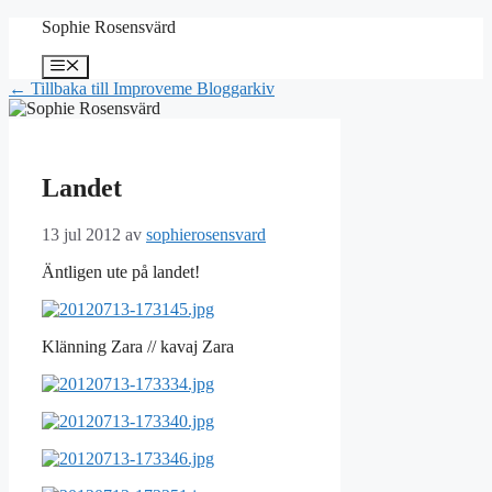
Hoppa
Sophie Rosensvärd
till
innehåll
Meny
← Tillbaka till Improveme Bloggarkiv
Landet
13 jul 2012
av
sophierosensvard
Äntligen ute på landet!
Klänning Zara // kavaj Zara