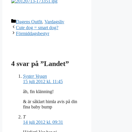
Kategorier
Dagens Outfit
,
Vardagsliv
Cute dog = smart dog?
Förmiddagsbestyr
4 svar på ”Landet”
Syster Vegan
15 juli 2012 kl. 11:45
åh, fin klänning!
& är såklart himla avis på din
fina baby bump
T
14 juli 2012 kl. 09:31