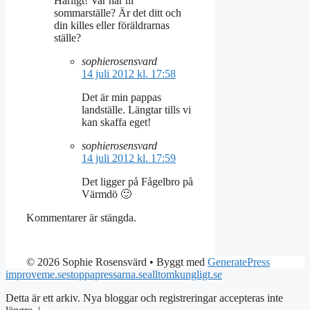
Härligt! Var har ni
sommarställe? Är det ditt och
din killes eller föräldrarnas
ställe?
sophierosensvard
14 juli 2012 kl. 17:58
Det är min pappas
landställe. Längtar tills vi
kan skaffa eget!
sophierosensvard
14 juli 2012 kl. 17:59
Det ligger på Fågelbro på
Värmdö 🙂
Kommentarer är stängda.
© 2026 Sophie Rosensvärd
• Byggt med
GeneratePress
improveme.se
stoppapressarna.se
alltomkungligt.se
Detta är ett arkiv. Nya bloggar och registreringar accepteras inte