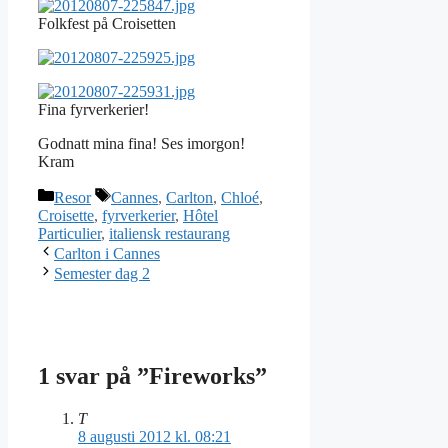
Folkfest på Croisetten
Fina fyrverkerier!
Godnatt mina fina! Ses imorgon!
Kram
Kategorier
Etiketter
Resor
Cannes
,
Carlton
,
Chloé
,
Croisette
,
fyrverkerier
,
Hôtel
Particulier
,
italiensk restaurang
Carlton i Cannes
Semester dag 2
1 svar på ”Fireworks”
T
8 augusti 2012 kl. 08:21