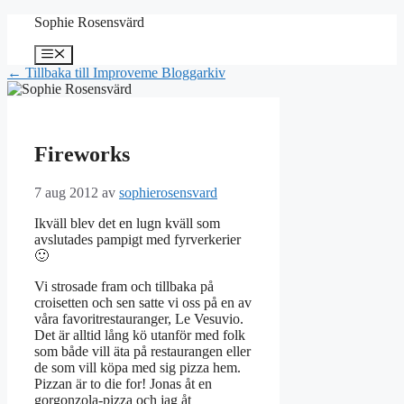
Hoppa
Sophie Rosensvärd
till
innehåll
Meny
← Tillbaka till Improveme Bloggarkiv
Fireworks
7 aug 2012
av
sophierosensvard
Ikväll blev det en lugn kväll som
avslutades pampigt med fyrverkerier
🙂
Vi strosade fram och tillbaka på
croisetten och sen satte vi oss på en av
våra favoritrestauranger, Le Vesuvio.
Det är alltid lång kö utanför med folk
som både vill äta på restaurangen eller
de som vill köpa med sig pizza hem.
Pizzan är to die for! Jonas åt en
gorgonzola-pizza och jag åt