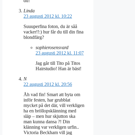
du!
Linda
23 augusti 2012 kl. 10:22
Suuuperfina foton, du är såå
vacker!!:) hur får du till din fina
blondfärg?
sophierosensvard
23 augusti 2012 kl. 11:07
Jag går till Tito på Titos
Hairstudio! Han är bäst!
N
22 augusti 2012 kl. 20:56
Åh vad fin! Smart att byta om
inför festen, har grubblat
mycket på det där, vill verkligen
ha en bröllopsklänning med
släp – men hur skjutton ska
man kunna dansa ?! Din
klänning var verkligen urfin..
Victoria Beckham vill jag