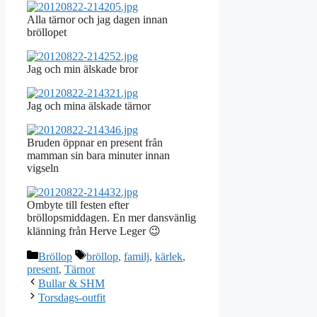
Alla tärnor och jag dagen innan
bröllopet
Jag och min älskade bror
Jag och mina älskade tärnor
Bruden öppnar en present från
mamman sin bara minuter innan
vigseln
Ombyte till festen efter
bröllopsmiddagen. En mer dansvänlig
klänning från Herve Leger 😉
Kategorier
Etiketter
Bröllop
bröllop
,
familj
,
kärlek
,
present
,
Tärnor
Bullar & SHM
Torsdags-outfit