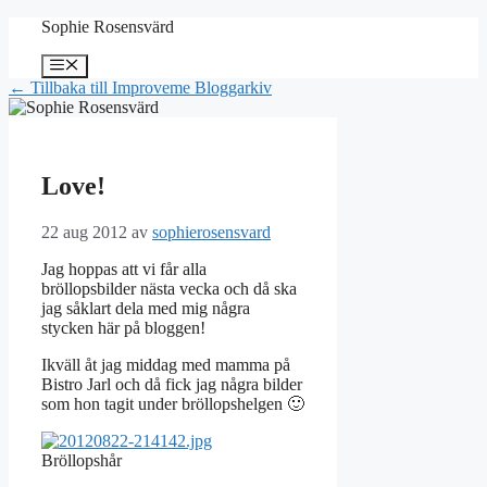
Hoppa
Sophie Rosensvärd
till
innehåll
Meny
← Tillbaka till Improveme Bloggarkiv
Love!
22 aug 2012
av
sophierosensvard
Jag hoppas att vi får alla
bröllopsbilder nästa vecka och då ska
jag såklart dela med mig några
stycken här på bloggen!
Ikväll åt jag middag med mamma på
Bistro Jarl och då fick jag några bilder
som hon tagit under bröllopshelgen 🙂
Bröllopshår