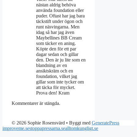
nästan aldrig behöva
använda foundation eller
puder. Oftast har jag bara
täckstift under ögon och
runt näsvingarna. Men
idag så har jag även
Maybellines BB Cream
som täcker en aning.
Köpte den för ett par
dagar sedan och gillar
den. Den är ju lite som en
blandning av en
ansiktskräm och en
foundation, vilket jag
gillar som inte tycker om
att täcka för mycket.
Prova den! Kram
Kommentarer är stängda.
© 2026 Sophie Rosensvärd
• Byggt med
GeneratePress
improveme.se
stoppapressarna.se
alltomkungligt.se