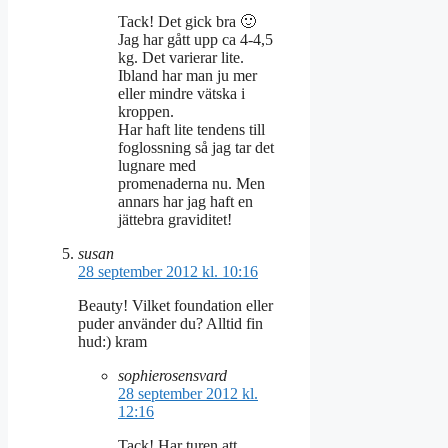
Tack! Det gick bra 🙂
Jag har gått upp ca 4-4,5
kg. Det varierar lite.
Ibland har man ju mer
eller mindre vätska i
kroppen.
Har haft lite tendens till
foglossning så jag tar det
lugnare med
promenaderna nu. Men
annars har jag haft en
jättebra graviditet!
susan
28 september 2012 kl. 10:16
Beauty! Vilket foundation eller
puder använder du? Alltid fin
hud:) kram
sophierosensvard
28 september 2012 kl.
12:16
Tack! Har turen att