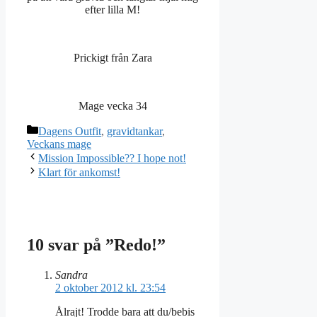
efter lilla M!
Prickigt från Zara
Mage vecka 34
Kategorier
Dagens Outfit
,
gravidtankar
,
Veckans mage
Mission Impossible?? I hope not!
Klart för ankomst!
10 svar på ”Redo!”
Sandra
2 oktober 2012 kl. 23:54
Ålrajt! Trodde bara att du/bebis