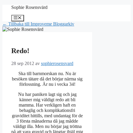
Hoppa
Sophie Rosensvärd
till
innehåll
Meny
← Tillbaka till Improveme Bloggarkiv
Redo!
28 sep 2012
av
sophierosensvard
Ska till barnmorskan nu. Nu är
besöken tätare då det börjar närma sig
förlossning. Är nu i vecka 34!
Nu har paniken lagt sig och jag
känner mig väldigt redo att bli
mamma. Har verkligen haft en
behaglig och komplikationsfri
graviditet hittills, med undantag för de
3 första månaderna då jag mådde
väldigt illa. Men nu börjar jag tröttna
på att vara gravid och längtar ihjäl mig