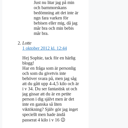
Just nu litar jag på min
och barnmorskans
bedömning att det inte är
ngn fara varken för
bebisen eller mig, då jag
mår bra och min bebis
mår bra.
Lotte
1 oktober 2012 kl. 12:44
Hej Sophie, tack för en härlig
blogg!
Har en fråga som är personlig
och som du givetvis inte
behöver svara på, men jag såg
att du gått upp 4-4,5 kilo och är
i v 34. Du ser fantastisk ut och
jag gissar att du är en petite
person i dig självt men är det
inte en ganska så liten
viktökning? Själv gör jag inget
speciellt men hade ändå
passerat 4 kilo i v 16 😉