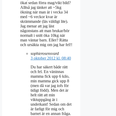
ökat sedan förra mag/vikt bild?
Alltså jag tänker att ~5kg
ökning när man är i vecka 34
med ~6 veckor kvar är
skrämmande (läs väldigt lite).
Jag menar att jag läst
någonstans att man brukar/bör
normalt i snitt öka 10kg när
man väntar barn. Eller? Rätta
och ursäkta mig om jag har fel!!
sophierosensvard
3 oktober 2012 kl. 08:40
Du har säkert både rätt
och fel. En väninnas
mamma fick upp 6 kilo,
min mamma gick upp 8
(men då var jag iofs för
tidigt född). Men det är
helt rätt att min
viktuppgång är i
underkant! Sedan om det
är farligt för mig och
barnet är en annan fråga.