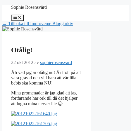
Hoppa
Sophie Rosensvärd
till
innehåll
Meny
← Tillbaka till Improveme Bloggarkiv
Otålig!
22 okt 2012
av
sophierosensvard
Åh vad jag är otålig nu! Är trött på att
vara gravid och vill bara att vår lilla
bebis ska komma NU!
Mina promenader är jag glad att jag
fortfarande har ork till då det hjälper
att lugna mina nerver lite 😉