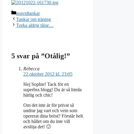
Kategorier
gravidtankar
Tankar om träning
Torka aldrig tårar…
5 svar på ”Otålig!”
Rebecca
22 oktober 2012 kl. 23:05
Hej Sophie! Tack för en
superbra blogg! Du är så himla
härlig och chic!
Om det inte är för privat så
undrar jag vart och vem som
opererat dina bröst? Förstår helt
och hållet om du inte vill
avslöja det! 🙂