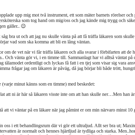
kopplade upp mig mot två instrument, ett som mäter barnets rörelser och 
ersköterska som tog hand om mig/oss och jag kände mig trygg och säke
en gäller.. 😉
åg bra ut och att jag nu skulle vänta på att få träffa läkaren som skulle
åbörjar vad som ska komma att bli en lång väntan.
 om de vet när vi får träffa läkaren och alla svarar i förbifarten att de h
a.. Och vänta gör vi, i en timme till. Sammanlagt har vi alltså väntat på
g tålamodet ordentligt och lyckas få fatt i en tjej som visar sig vara ans
a frågar jag om läkaren är påväg, då jag börjar bli både trött, hungr
re (varje minut känns som en timme) med beskedet:
lat att ni är här så läkaren visste inte om att han skulle ner…Men han ä
stå att vi väntar på en läkare när jag påmint er om min närvaro minst 10
 oss i ett behandlingsrum där vi gör ett ultraljud. Allt ser bra ut; Maxin
ervatten är normalt och hennes hjärtljud är tydliga och starka. Men..ho