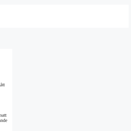
ått
satt
ande