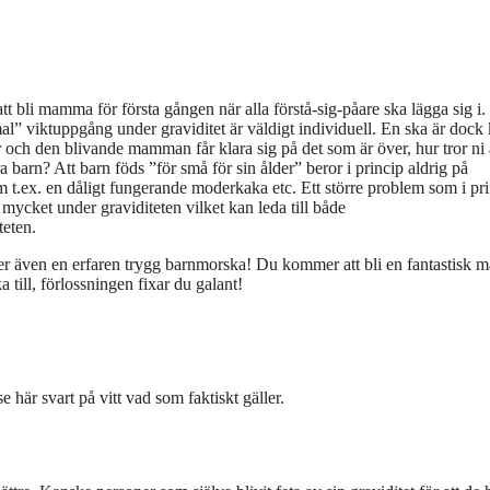
att bli mamma för första gången när alla förstå-sig-påare ska lägga sig i.
” viktuppgång under graviditet är väldigt individuell. En ska är dock 
er och den blivande mamman får klara sig på det som är över, hur tror ni
 barn? Att barn föds ”för små för sin ålder” beror i princip aldrig på
ex. en dåligt fungerande moderkaka etc. Ett större problem som i pri
ycket under graviditeten vilket kan leda till både
teten.
ger även en erfaren trygg barnmorska! Du kommer att bli en fantastisk
 till, förlossningen fixar du galant!
 här svart på vitt vad som faktiskt gäller.