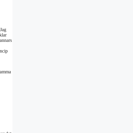
 Jag
klar
 annars
ncip
 mamma