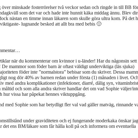
g över minskade fosterrörelser två veckor sedan och ringde in till BB för
 söndagkväll som det var och hade inte hunnit käka middag ännu. Blev dir
g dock nästan en timme innan läkaren som skulle göra ultra kom. På det h
viktigaste- lugnande besked att allt bra med bebis 🙂
kommentar…
 artiklar när du kommenterar om kvinnor i u-länder! Har du någonsin sett
! De mammor som föder barn är oftast väldigt underviktiga (läs sjuka)
 Majoriteten föder inte ”normalstora” bebisar som du skriver. Dessa mam
rgligt nog dör 40% av barnen redan under första (1) månaden i livet. O
 liv med andra komplikationer (infektioner, diarré, dålig syn, vitaminbrist
 måltid och som alla andra skriver handlar det om vad Sophie väljer/int
t och hur vissa har påpekat hennes viktuppgång.
-land med Sophie som har betydligt fler val vad gäller matväg, rinnande va
omstillstånd under graviditeten och ej fungerande moderkaka önskar jag
r det ens BM/läkare som får hålla koll på och informera om eventuella