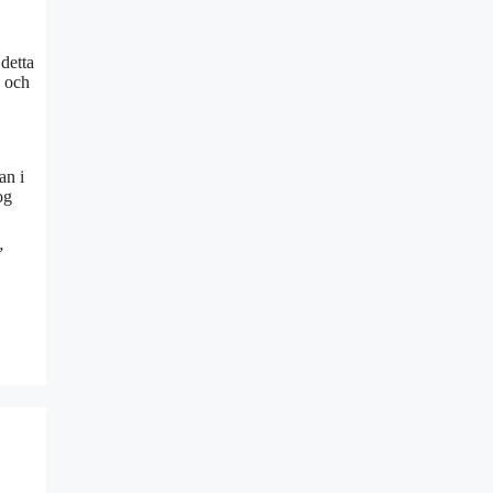
detta
å och
an i
og
”