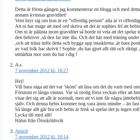
Detta är första gången jag kommenterar en blogg och med detta vi
annans kvinnas graviditet!
Vem bryr sig om hon är en ”offentlig person” alla är vi offentlig
Att ni har mage att med ord skriva att det är sophies fel att beb
Om ni är pålästa inom graviditet så borde ni veta att det spelar i
den behöver ,så den far inte illa. Och det här med träning under
,och att träna inför detta och bygga upp musklerna ,är bara posi
av vad folk har skrivit ! Sophie ,du har gjort allt rätt och rikti
utmärkta mor som du har i dig !
A-s
7 november 2012 kl. 18:27
Hej!
Vill bara säga att det var ’skönt’ att läsa om det du varit med 
Förutom er långa väntan. Var så orolig förra veckan efter att b
visar det sig att allt är normalt, men att vi inte får några jät
själv. Och denna bebis kommer nog vara ännu mindre – än fast 
Så länge allt går bra och bebis är frisk så spelar det ju ingen 
Lycka till med allt!
Hälsn från Örnsköldsvik
Anneli
7 november 2012 kl. 10:14