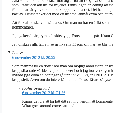
Alla som är bittra och elaka mot dig är för att de själva ska må b
som ursäkt och ätit lite för mycket. Finns ingen anledning att s
för att man är gravid, om inte kroppen vill ha det. Det handlar 
bäst av. Oftast räcker det med ett litet mellanmål extra och att m
Att folk alltid ska vara så elaka. Om man nu har en åsikt som inte
kommentarer.
Jag tycker du är grym och skitsnygg. Fortsätt i ditt spår. Kram 
Jag önskar i alla fall att jag är lika snygg som dig när jag blir 
Louise
6 november 2012 kl. 20:55
Som mamma till en dotter har man om möjligt ännu större ansvar a
kroppsfixerade världen vi just nu lever i och jag tror verkligen 
livrädd pga olika anledningar gå upp i vikt. 5 kg är ENDAST vad
kroppsfett. Även om du inte erkänner det för oss läsare så lyser d
sophierosensvard
6 november 2012 kl. 21:36
Känns det bra att ha fått ditt sagt nu genom att komment
What goes around comes around..