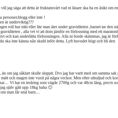
ll jag säga att detta är fruktansvärt vad ni läsare ska ha en åsikt om e
a personer,blogg eller inte !
isen är underviktig???
ngen roll hur mkt eller lite man äter under graviditeten ,barnet tar den n
 graviditeten , alla vet vi att dom jämför en förlossning med ett maraton
tivt och kan underlätta förlossningen. Alla ni borde skämmas, jag är för
gt ,du ska inte känna nån skuld inför detta. Lyft huvudet högt och bli den
om, än om jag såklart skulle sluppit. Dvs jag har varit med om samma sak 
m mätt och magen inte vuxit på några veckor. Men efter ultraljud och kon
tebebisar… Vi har en treåring som vägde 2700g och var 48cm lång, precis s
jag själv gått upp 18kg haha 🙂
roll om man får små barn…