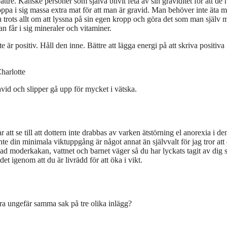
ättre. Kanske personer som själva blivit feta av sin graviditet för att de 
toppa i sig massa extra mat för att man är gravid. Man behöver inte äta 
ju trots allt om att lyssna på sin egen kropp och göra det som man själv 
an får i sig mineraler och vitaminer.
 är positiv. Håll den inne. Bättre att lägga energi på att skriva positiva
Charlotte
gravid och slipper gå upp för mycket i vätska.
tt se till att dottern inte drabbas av varken ätstörning el anorexia i de
inte din minimala viktuppgång är något annat än självvalt för jag tror att
 moderkakan, vattnet och barnet väger så du har lyckats tagit av dig s
et igenom att du är livrädd för att öka i vikt.
era ungefär samma sak på tre olika inlägg?