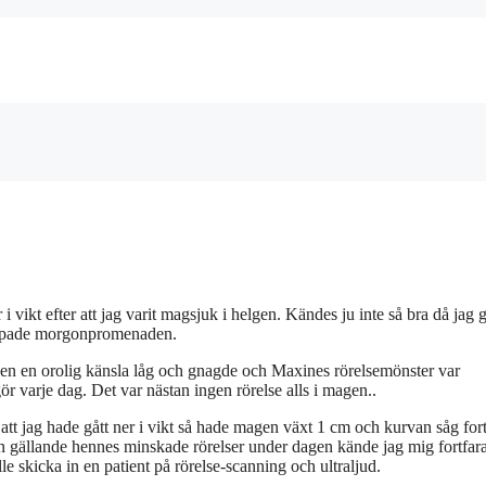
 vikt efter att jag varit magsjuk i helgen. Kändes ju inte så bra då jag g
skippade morgonpromenaden.
Men en orolig känsla låg och gnagde och Maxines rörelsemönster var
ör varje dag. Det var nästan ingen rörelse alls i magen..
tt jag hade gått ner i vikt så hade magen växt 1 cm och kurvan såg fort
en gällande hennes minskade rörelser under dagen kände jag mig fortfar
e skicka in en patient på rörelse-scanning och ultraljud.