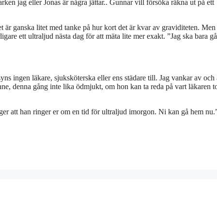
rken jag eller Jonas är några jättar.. Gunnar vill försöka räkna ut på ett
 är ganska litet med tanke på hur kort det är kvar av graviditeten. Men 
gare ett ultraljud nästa dag för att mäta lite mer exakt. ”Jag ska bara g
ingen läkare, sjuksköterska eller ens städare till. Jag vankar av och 
enne, denna gång inte lika ödmjukt, om hon kan ta reda på vart läkaren t
ger att han ringer er om en tid för ultraljud imorgon. Ni kan gå hem nu.