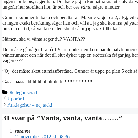
ingen stor bebis, säger han. Det hade jag ju kunnat räkna ut själv då va
ungefär hur stor/liten hon är och ber oss
vänta
några minuter.
Gunnar kommer tillbaka och berättar att Maxine väger ca 2,7 kg, vilket
är ingen exakt beräkning säger han och vill att jag ska komma på ytterli
boka in en tid, så vänta en liten stund så är jag strax tillbaka”.
Nämen, ska vi vänta säger du? VÄNTA??
Det måste gå något bra på TV för under den kommande halvtimmen syns 
vänterummet och när det till slut dyker upp en sköterska frågar jag h
vägen????
”Oj, det måste skett ett missförstånd. Gunnar är uppe på plan 5 och sä
Gaaaaaaaaaahhhhhhhhhhhhhhh!!!!!!!!!!!!!!!!!!
Kategorier
Okategoriserad
Upprörd
Anklagelser – nej tack!
31 svar på ”Vänta, vänta, vänta…….”
susanne
11 november 2012 kl. 08:36