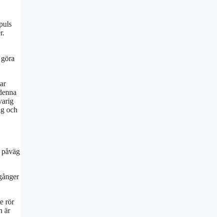
puls
r.
 göra
ar
 denna
varig
ig och
r påväg
 gånger
e rör
n är