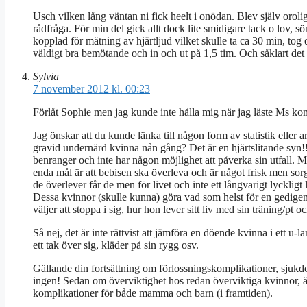
Usch vilken lång väntan ni fick heelt i onödan. Blev själv oroli
rådfråga. För min del gick allt dock lite smidigare tack o lov,
kopplad för mätning av hjärtljud vilket skulle ta ca 30 min, to
väldigt bra bemötande och in och ut på 1,5 tim. Och såklart det 
Sylvia
7 november 2012 kl. 00:23
Förlåt Sophie men jag kunde inte hålla mig när jag läste Ms 
Jag önskar att du kunde länka till någon form av statistik eller
gravid undernärd kvinna nån gång? Det är en hjärtslitande syn!
benranger och inte har någon möjlighet att påverka sin utfall.
enda mål är att bebisen ska överleva och är något frisk men so
de överlever får de men för livet och inte ett långvarigt lyckligt
Dessa kvinnor (skulle kunna) göra vad som helst för en gedigen
väljer att stoppa i sig, hur hon lever sitt liv med sin träning/p
Så nej, det är inte rättvist att jämföra en döende kvinna i ett u
ett tak över sig, kläder på sin rygg osv.
Gällande din fortsättning om förlossningskomplikationer, sjukd
ingen! Sedan om överviktighet hos redan överviktiga kvinnor, ä
komplikationer för både mamma och barn (i framtiden).