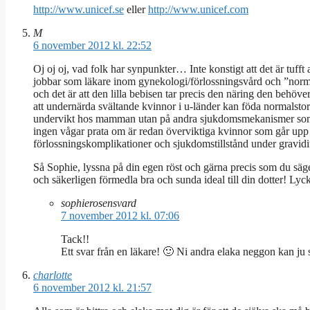
http://www.unicef.se
eller
http://www.unicef.com
M
6 november 2012 kl. 22:52
Oj oj oj, vad folk har synpunkter… Inte konstigt att det är tufft 
jobbar som läkare inom gynekologi/förlossningsvård och ”normal
och det är att den lilla bebisen tar precis den näring den behöv
att undernärda svältande kvinnor i u-länder kan föda normalstora
undervikt hos mamman utan på andra sjukdomsmekanismer som t.
ingen vågar prata om är redan överviktiga kvinnor som går upp m
förlossningskomplikationer och sjukdomstillstånd under gravidi
Så Sophie, lyssna på din egen röst och gärna precis som du sä
och säkerligen förmedla bra och sunda ideal till din dotter! Lycka
sophierosensvard
7 november 2012 kl. 07:06
Tack!!
Ett svar från en läkare! 🙂 Ni andra elaka neggon kan ju se
charlotte
6 november 2012 kl. 21:57