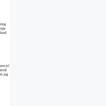
n
äring
lopp
färad
precis!
troll
om jag