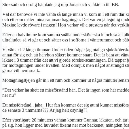
Stressad och orolig hämtade jag upp Jonas och vi åkte in till BB.
Väl där behövde vi inte vänta så länge innan vi kom in i ett rum där 
och ett som mäter mina sammandragningar. Det var en jättegullig und
Maxine levde rövare i magen! Hon verkar vilja prestera när det verklig
Efter en halvtimme kom samma snälla undersköterska in och sa att allt s
ultraljudet, så vi går ut och sätter oss i sofforna i vänterummet och p
Vi väntar i 2 långa timmar. Under tiden frågar jag otaliga sjuksköterskor
annat för sig och att han/hon säkert kommer snart. Det är bara att vänt
läkare i 3 timmar från det att vi gjorde rörelse-scanningen. Då tappar ja
för mottagningen under kvällen. Med ödmjuk men något ansträngd stämm
gärna vill hem snart..
Mottagningstjejen går in i ett rum och kommer ut några minuter sena
”Det verkar ha skett ett missförstånd här.. Det är ingen som har medde
ner nu”
Ett missförstånd.. jaha.. Hur fan kommer det sig att ni kunnat missför
de senaste 3 timmarna??? Är jag helt osynlig??
Efter ytterligare 20 minuters väntan kommer Gunnar, läkaren, och tar in
på sig, hon ligger med huvudet fixerat ner mot bäckenet, mängden fost