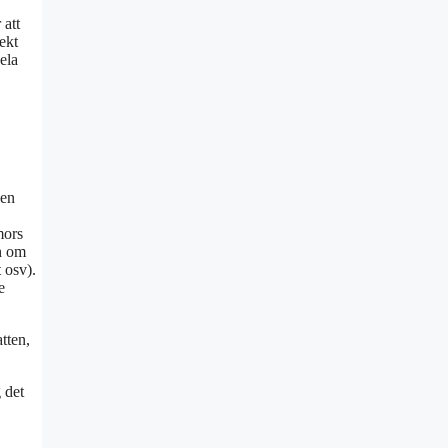
 att
ekt
ela
 en
mors
ch om
 osv).
e
tten,
 det