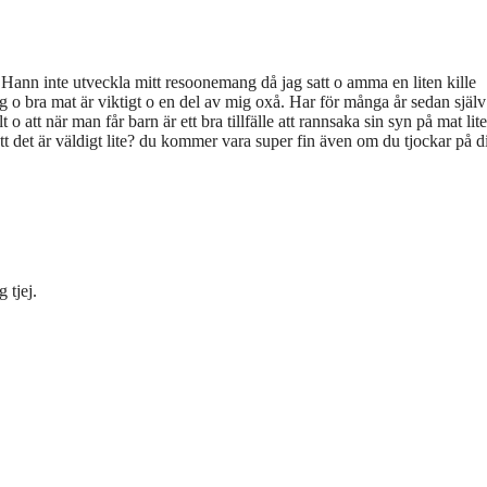
a! Hann inte utveckla mitt resoonemang då jag satt o amma en liten kille
ng o bra mat är viktigt o en del av mig oxå. Har för många år sedan själv
 o att när man får barn är ett bra tillfälle att rannsaka sin syn på mat lite
det är väldigt lite? du kommer vara super fin även om du tjockar på dig
 tjej.