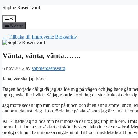
Hoppa
Sophie Rosensvärd
till
innehåll
Meny
Meny
← Tillbaka till Improveme Bloggarkiv
Vänta, vänta, vänta…….
6 nov 2012
av
sophierosensvard
Jaha, var ska jag börja..
Dagen började dåligt då jag ställde mig på vågen och jag hade gått ner i
upp ganska lite i vikt.. Så jag gjorde i ordning en stor frukost och 
Jag mötte sedan upp min bror på lunch och åt en ännu större lunch. 
annorlunda just idag. Hon rörde inte på sig så som jag är van att hon g
Kl 14 hade jag tid hos min barnmorska där tog jag upp min oro. Trots a
normal ut. Detta var såklart ett skönt besked. Maxine växer – bra! M
orolig och min barnmorska ringde in till BB och meddelade att hon vill