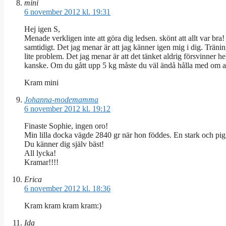
mini
6 november 2012 kl. 19:31
Hej igen S,
Menade verkligen inte att göra dig ledsen. skönt att allt var br
samtidigt. Det jag menar är att jag känner igen mig i dig. Träni
lite problem. Det jag menar är att det tänket aldrig försvinner helt
kanske. Om du gått upp 5 kg måste du väl ändå hålla med om att 
Kram mini
Johanna-modemamma
6 november 2012 kl. 19:12
Finaste Sophie, ingen oro!
Min lilla docka vägde 2840 gr när hon föddes. En stark och pigg
Du känner dig själv bäst!
All lycka!
Kramar!!!!
Erica
6 november 2012 kl. 18:36
Kram kram kram kram:)
Ida