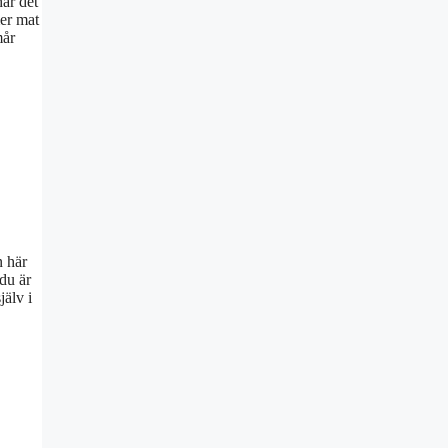
har det
mer mat
mår
n här
 du är
jälv i