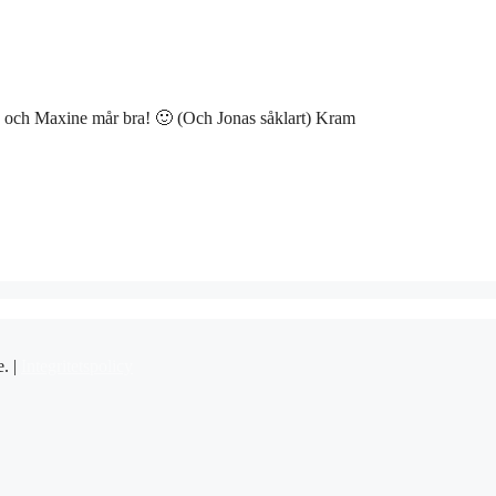
 du och Maxine mår bra! 🙂 (Och Jonas såklart) Kram
e. |
Integritetspolicy