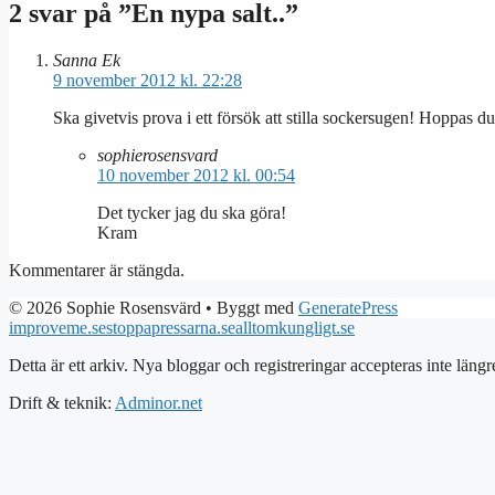
2 svar på ”En nypa salt..”
Sanna Ek
9 november 2012 kl. 22:28
Ska givetvis prova i ett försök att stilla sockersugen! Hoppas
sophierosensvard
10 november 2012 kl. 00:54
Det tycker jag du ska göra!
Kram
Kommentarer är stängda.
© 2026 Sophie Rosensvärd
• Byggt med
GeneratePress
improveme.se
stoppapressarna.se
alltomkungligt.se
Detta är ett arkiv. Nya bloggar och registreringar accepteras inte längr
Drift & teknik:
Adminor.net