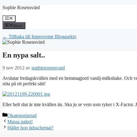
Hoppa
Sophie Rosensvärd
till
innehåll
Meny
Meny
← Tillbaka till Improveme Bloggarkiv
En nypa salt..
9 nov 2012
av
sophierosensvard
Avslutar fredagskvällen med en hemmagjord vanilj-milkshake. Och vet
söta på ett perfekt sätt!
Eller helt slut är inte kvällen än. Ska ju se vem som ryker i X-Factor.
Kategorier
Okategoriserad
Massa paket!
Håller hon tidsschemat?