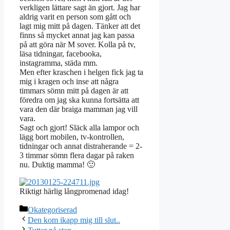
verkligen lättare sagt än gjort. Jag har
aldrig varit en person som gått och
lagt mig mitt på dagen. Tänker att det
finns så mycket annat jag kan passa
på att göra när M sover. Kolla på tv,
läsa tidningar, facebooka,
instagramma, städa mm.
Men efter kraschen i helgen fick jag ta
mig i kragen och inse att några
timmars sömn mitt på dagen är att
föredra om jag ska kunna fortsätta att
vara den där braiga mamman jag vill
vara.
Sagt och gjort! Släck alla lampor och
lägg bort mobilen, tv-kontrollen,
tidningar och annat distraherande = 2-
3 timmar sömn flera dagar på raken
nu. Duktig mamma! 🙂
Riktigt härlig långpromenad idag!
Kategorier
Okategoriserad
Den kom ikapp mig till slut..