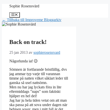
Hoppa
Sophie Rosensvärd
till
innehåll
Meny
← Tillbaka till Improveme Bloggarkiv
Back on track!
25 jan 2013
av
sophierosensvard
Någorlunda iaf 😉
Sömnen är fortfarande bristfällig, dvs
jag ammar typ varje till varannan
timme på natten vilket såklart leder till
ganska så usel nattsömn.
Men nu har jag lyckats föra in lite
eftermiddags ”naps” som faktiskt
hjälper en hel del!
Jag har ju hela tiden vetat om att man
ska passa på att sova under dagen när
bebisen sover, men i mitt fall är det