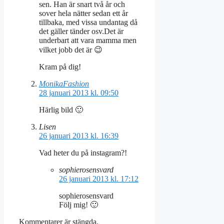
sen. Han är snart två år och
sover hela nätter sedan ett år
tillbaka, med vissa undantag då
det gäller tänder osv.Det är
underbart att vara mamma men
vilket jobb det är 😉
Kram på dig!
MonikaFashion
28 januari 2013 kl. 09:50
Härlig bild 🙂
Lisen
26 januari 2013 kl. 16:39
Vad heter du på instagram?!
sophierosensvard
26 januari 2013 kl. 17:12
sophierosensvard
Följ mig! 🙂
Kommentarer är stängda.