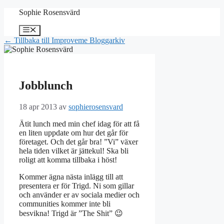
Hoppa
Sophie Rosensvärd
till
innehåll
Meny
← Tillbaka till Improveme Bloggarkiv
Jobblunch
18 apr 2013
av
sophierosensvard
Ätit lunch med min chef idag för att få
en liten uppdate om hur det går för
företaget. Och det går bra! ”Vi” växer
hela tiden vilket är jättekul! Ska bli
roligt att komma tillbaka i höst!
Kommer ägna nästa inlägg till att
presentera er för Trigd. Ni som gillar
och använder er av sociala medier och
communities kommer inte bli
besvikna! Trigd är ”The Shit” 😉