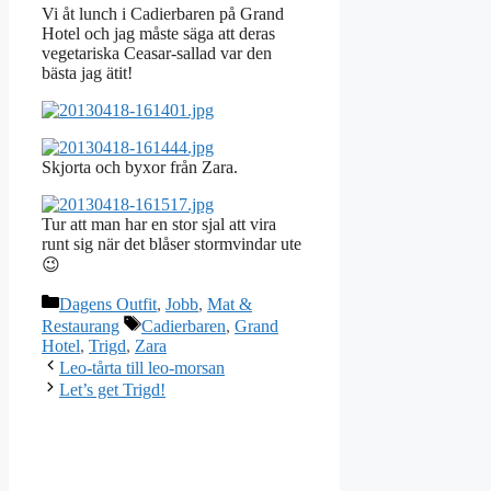
Vi åt lunch i Cadierbaren på Grand
Hotel och jag måste säga att deras
vegetariska Ceasar-sallad var den
bästa jag ätit!
Skjorta och byxor från Zara.
Tur att man har en stor sjal att vira
runt sig när det blåser stormvindar ute
😉
Kategorier
Dagens Outfit
,
Jobb
,
Mat &
Etiketter
Restaurang
Cadierbaren
,
Grand
Hotel
,
Trigd
,
Zara
Leo-tårta till leo-morsan
Let’s get Trigd!