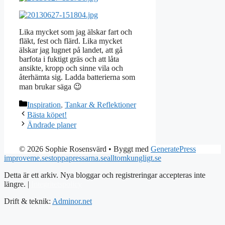
Lika mycket som jag älskar fart och
fläkt, fest och flärd. Lika mycket
älskar jag lugnet på landet, att gå
barfota i fuktigt gräs och att låta
ansikte, kropp och sinne vila och
återhämta sig. Ladda batterierna som
man brukar säga 😉
Kategorier
Inspiration
,
Tankar & Reflektioner
Bästa köpet!
Ändrade planer
© 2026 Sophie Rosensvärd
• Byggt med
GeneratePress
improveme.se
stoppapressarna.se
alltomkungligt.se
Detta är ett arkiv. Nya bloggar och registreringar accepteras inte
längre. |
Integritetspolicy
Drift & teknik:
Adminor.net