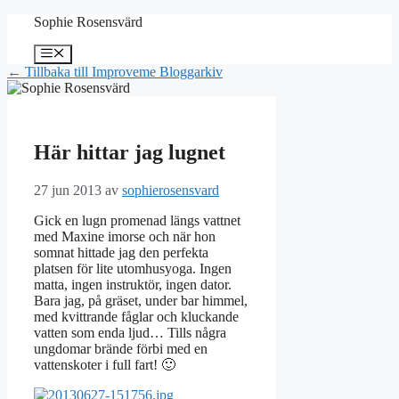
Hoppa
Sophie Rosensvärd
till
innehåll
Meny
← Tillbaka till Improveme Bloggarkiv
Här hittar jag lugnet
27 jun 2013
av
sophierosensvard
Gick en lugn promenad längs vattnet
med Maxine imorse och när hon
somnat hittade jag den perfekta
platsen för lite utomhusyoga. Ingen
matta, ingen instruktör, ingen dator.
Bara jag, på gräset, under bar himmel,
med kvittrande fåglar och kluckande
vatten som enda ljud… Tills några
ungdomar brände förbi med en
vattenskoter i full fart! 🙂