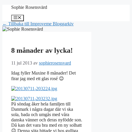
Hoppa
Sophie Rosensvärd
till
innehåll
Meny
← Tillbaka till Improveme Bloggarkiv
8 månader av lycka!
11 jul 2013
av
sophierosensvard
Idag fyller Maxine 8 månader! Det
firar jag med ett glas rosé 😉
På söndag åker hela familjen till
Danmark i några dagar där vi ska
sola, bada och umgås med våra
danska vänner och deras nyfödde son.
Då kan det vara bra med en ny solhatt
😉 Denna söta hittade vi hos gulliga