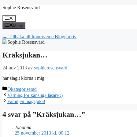
Hoppa
Sophie Rosensvärd
till
innehåll
Meny
Meny
← Tillbaka till Improveme Bloggarkiv
Kräksjukan…
24 nov 2013
av
sophierosensvard
har slagit klorna i mig.
Kategorier
Okategoriserad
Varning för känsliga läsare ;)
Familjen magsjuka!
4 svar på ”Kräksjukan…”
Johanna
25 november 2013 kl. 00:12