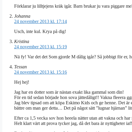
Förklarar ju lilltjejens kräk igår. Barn brukar ju vara piggare 
Johanna
24 november 2013 kl. 17:14
Usch, inte kul. Krya på dig!
Kristina
24 november 2013 kl. 15:19
Nä fy! Var det det Som gjorde M dålig igår? Så jobbigt för er, h
Tessan
24 november 2013 kl. 15:16
Hej hej!
Jag har en dotter som är nästan exakt lika gammal som din!
För en tid sedan började hon sova jättedåligt!! Vakna fleeera ggr
Jag blev tipsad om att köpa Eskimo Kids och ge henne. Det är 
bättre om man ger detta… Det på något sätt ”lugnar hjärnan” li
Efter ca 1,5 vecka sov hon heeela nätter utan att vakna och har 
Helt klart värt att prova tycker jag, då det bara är nyttigheter iaf