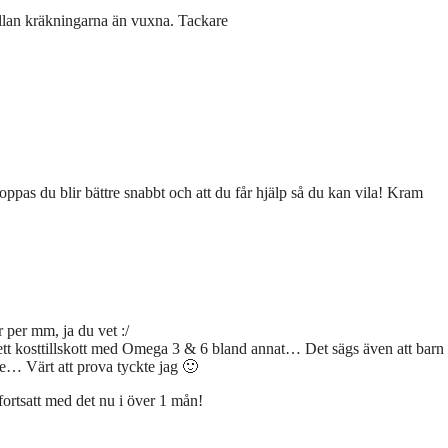
mellan kräkningarna än vuxna. Tackare
oppas du blir bättre snabbt och att du får hjälp så du kan vila! Kram
 per mm, ja du vet :/
ett kosttillskott med Omega 3 & 6 bland annat… Det sägs även att barn
te… Värt att prova tyckte jag 🙂
fortsatt med det nu i över 1 mån!
!