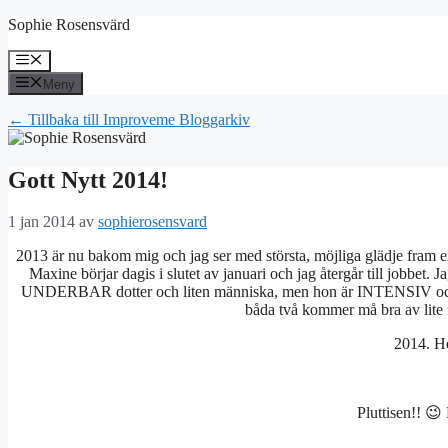
Hoppa
Sophie Rosensvärd
till
innehåll
Meny
Meny
← Tillbaka till Improveme Bloggarkiv
Gott Nytt 2014!
1 jan 2014
av
sophierosensvard
2013 är nu bakom mig och jag ser med största, möjliga glädje fram
Maxine börjar dagis i slutet av januari och jag återgår till jobbet.
UNDERBAR dotter och liten människa, men hon är INTENSIV och ENV
båda två kommer må bra av lite
2014. H
Pluttisen!! 