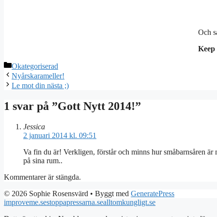
Och så
Keep 
Kategorier
Okategoriserad
Nyårskarameller!
Le mot din nästa ;)
1 svar på ”Gott Nytt 2014!”
Jessica
2 januari 2014 kl. 09:51
Va fin du är! Verkligen, förstår och minns hur småbarnsåren är m
på sina rum..
Kommentarer är stängda.
© 2026 Sophie Rosensvärd
• Byggt med
GeneratePress
improveme.se
stoppapressarna.se
alltomkungligt.se