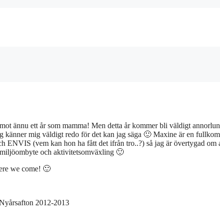
 emot ännu ett år som mamma! Men detta år kommer bli väldigt annorlu
 Jag känner mig väldigt redo för det kan jag säga 🙂 Maxine är en fullkom
IS (vem kan hon ha fått det ifrån tro..?) så jag är övertygad om a
 miljöombyte och aktivitetsomväxling 🙂
ere we come! 🙂
 Nyårsafton 2012-2013