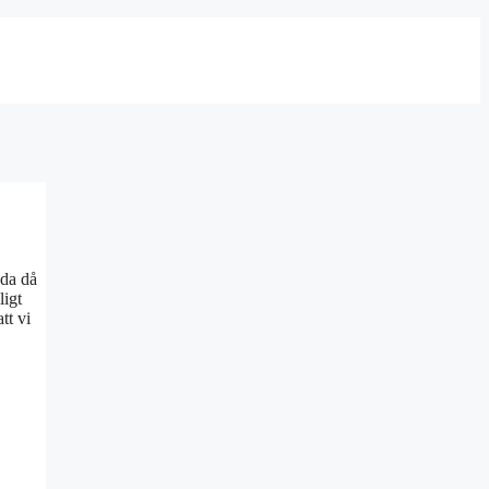
nda då
ligt
tt vi