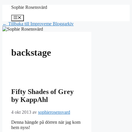
Hoppa
Sophie Rosensvärd
till
innehåll
Meny
← Tillbaka till Improveme Bloggarkiv
backstage
Fifty Shades of Grey
by KappAhl
4 okt 2013
av
sophierosensvard
Denna hängde på dörren när jag kom
hem nyss!