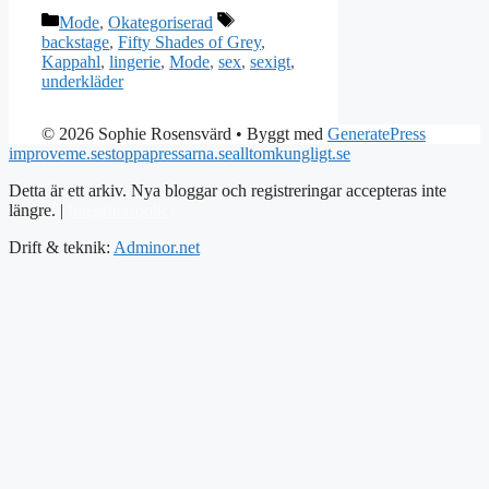
Kategorier
Etiketter
Mode
,
Okategoriserad
backstage
,
Fifty Shades of Grey
,
Kappahl
,
lingerie
,
Mode
,
sex
,
sexigt
,
underkläder
© 2026 Sophie Rosensvärd
• Byggt med
GeneratePress
improveme.se
stoppapressarna.se
alltomkungligt.se
Detta är ett arkiv. Nya bloggar och registreringar accepteras inte
längre. |
Integritetspolicy
Drift & teknik:
Adminor.net