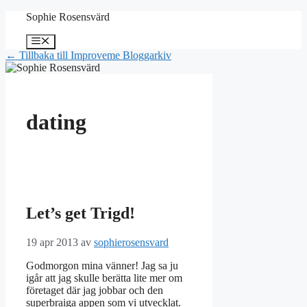
Hoppa
Sophie Rosensvärd
till
innehåll
Meny
← Tillbaka till Improveme Bloggarkiv
dating
Let’s get Trigd!
19 apr 2013
av
sophierosensvard
Godmorgon mina vänner! Jag sa ju
igår att jag skulle berätta lite mer om
företaget där jag jobbar och den
superbraiga appen som vi utvecklat.