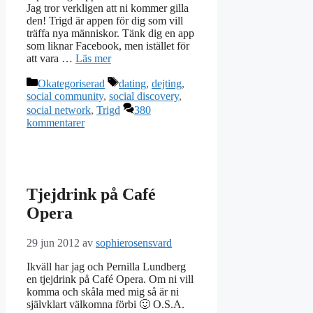
Jag tror verkligen att ni kommer gilla
den! Trigd är appen för dig som vill
träffa nya människor. Tänk dig en app
som liknar Facebook, men istället för
att vara …
Läs mer
Kategorier
Etiketter
Okategoriserad
dating
,
dejting
,
social community
,
social discovery
,
social network
,
Trigd
380
kommentarer
Tjejdrink på Café
Opera
29 jun 2012
av
sophierosensvard
Ikväll har jag och Pernilla Lundberg
en tjejdrink på Café Opera. Om ni vill
komma och skåla med mig så är ni
självklart välkomna förbi 🙂 O.S.A.