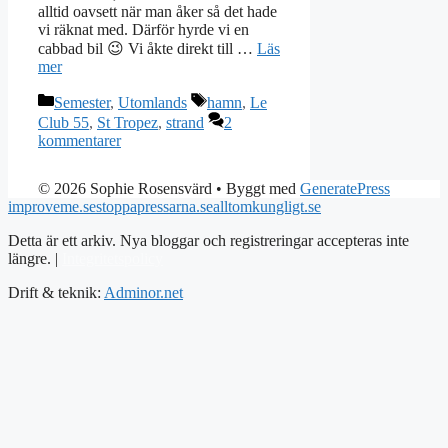
alltid oavsett när man åker så det hade
vi räknat med. Därför hyrde vi en
cabbad bil 😉 Vi åkte direkt till …
Läs
mer
Kategorier
Etiketter
Semester
,
Utomlands
hamn
,
Le
Club 55
,
St Tropez
,
strand
2
kommentarer
© 2026 Sophie Rosensvärd
• Byggt med
GeneratePress
improveme.se
stoppapressarna.se
alltomkungligt.se
Detta är ett arkiv. Nya bloggar och registreringar accepteras inte
längre. |
Integritetspolicy
Drift & teknik:
Adminor.net