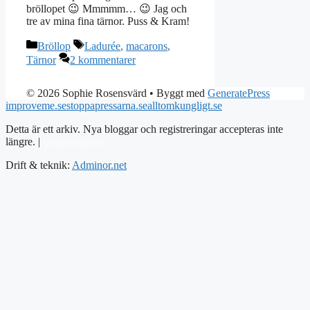
bröllopet 😉 Mmmmm… 😉 Jag och
tre av mina fina tärnor. Puss & Kram!
Kategorier
Etiketter
Bröllop
Ladurée
,
macarons
,
Tärnor
2 kommentarer
© 2026 Sophie Rosensvärd
• Byggt med
GeneratePress
improveme.se
stoppapressarna.se
alltomkungligt.se
Detta är ett arkiv. Nya bloggar och registreringar accepteras inte
längre. |
Integritetspolicy
Drift & teknik:
Adminor.net