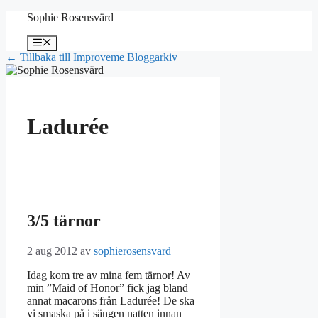
Hoppa
Sophie Rosensvärd
till
innehåll
Meny
← Tillbaka till Improveme Bloggarkiv
Ladurée
3/5 tärnor
2 aug 2012
av
sophierosensvard
Idag kom tre av mina fem tärnor! Av
min ”Maid of Honor” fick jag bland
annat macarons från Ladurée! De ska
vi smaska på i sängen natten innan