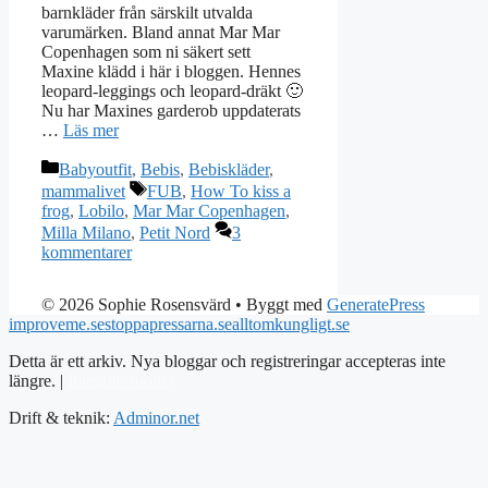
barnkläder från särskilt utvalda
varumärken. Bland annat Mar Mar
Copenhagen som ni säkert sett
Maxine klädd i här i bloggen. Hennes
leopard-leggings och leopard-dräkt 🙂
Nu har Maxines garderob uppdaterats
…
Läs mer
Kategorier
Babyoutfit
,
Bebis
,
Bebiskläder
,
Etiketter
mammalivet
FUB
,
How To kiss a
frog
,
Lobilo
,
Mar Mar Copenhagen
,
Milla Milano
,
Petit Nord
3
kommentarer
© 2026 Sophie Rosensvärd
• Byggt med
GeneratePress
improveme.se
stoppapressarna.se
alltomkungligt.se
Detta är ett arkiv. Nya bloggar och registreringar accepteras inte
längre. |
Integritetspolicy
Drift & teknik:
Adminor.net