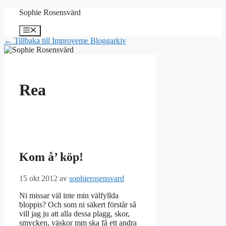
Hoppa
Sophie Rosensvärd
till
innehåll
Meny
← Tillbaka till Improveme Bloggarkiv
Rea
Kom å’ köp!
15 okt 2012
av
sophierosensvard
Ni missar väl inte min välfyllda
bloppis? Och som ni säkert förstår så
vill jag ju att alla dessa plagg, skor,
smycken, väskor mm ska få ett andra