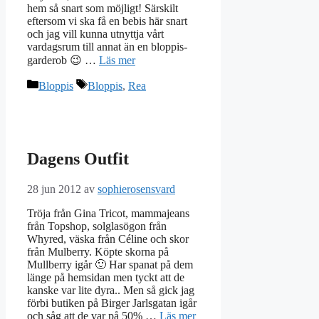
hem så snart som möjligt! Särskilt
eftersom vi ska få en bebis här snart
och jag vill kunna utnyttja vårt
vardagsrum till annat än en bloppis-
garderob 😉 …
Läs mer
Kategorier
Etiketter
Bloppis
Bloppis
,
Rea
Dagens Outfit
28 jun 2012
av
sophierosensvard
Tröja från Gina Tricot, mammajeans
från Topshop, solglasögon från
Whyred, väska från Céline och skor
från Mulberry. Köpte skorna på
Mullberry igår 🙂 Har spanat på dem
länge på hemsidan men tyckt att de
kanske var lite dyra.. Men så gick jag
förbi butiken på Birger Jarlsgatan igår
och såg att de var på 50% …
Läs mer