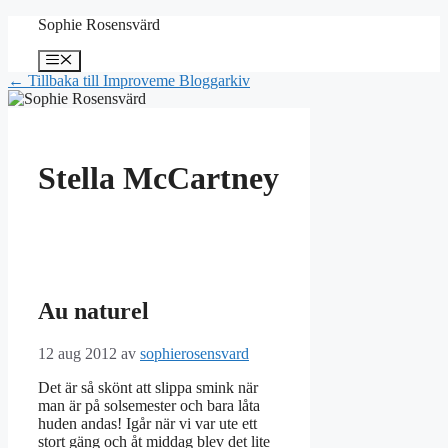
Hoppa
Sophie Rosensvärd
till
innehåll
Meny
← Tillbaka till Improveme Bloggarkiv
Stella McCartney
Au naturel
12 aug 2012
av
sophierosensvard
Det är så skönt att slippa smink när
man är på solsemester och bara låta
huden andas! Igår när vi var ute ett
stort gäng och åt middag blev det lite