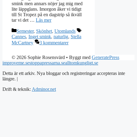
smink men annars nöjer jag mig med
lite läppglans. Imorgon åker vi tidigt
till St Tropez på en dagstrip så ikväll
tar vi det …
Läs mer
Kategorier
Etiketter
Semester
,
Skönhet
,
Utomlands
Cannes
,
Inget smink
,
naturlig
,
Stella
McCartney
3 kommentarer
© 2026 Sophie Rosensvärd
• Byggt med
GeneratePress
improveme.se
stoppapressarna.se
alltomkungligt.se
Detta är ett arkiv. Nya bloggar och registreringar accepteras inte
längre. |
Integritetspolicy
Drift & teknik:
Adminor.net