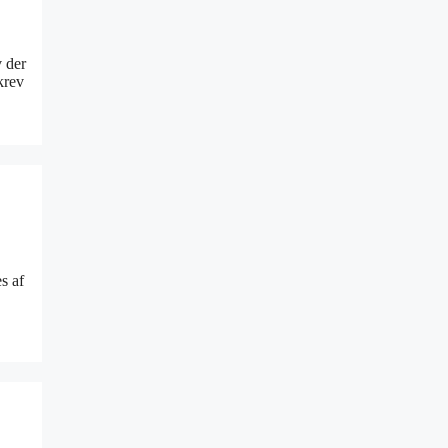
v der
krev
s af