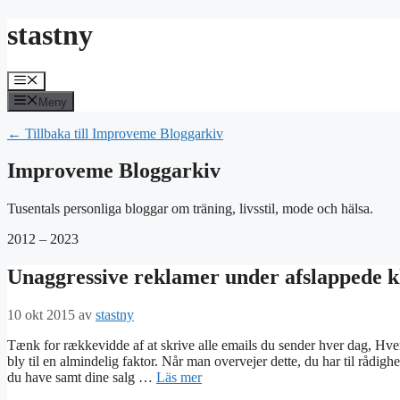
Hoppa
stastny
till
innehåll
Meny
Meny
← Tillbaka till Improveme Bloggarkiv
Improveme Bloggarkiv
Tusentals personliga bloggar om träning, livsstil, mode och hälsa.
2012 – 2023
Unaggressive reklamer under afslappede k
10 okt 2015
av
stastny
Tænk for rækkevidde af at skrive alle emails du sender hver dag, Hver
bly til en almindelig faktor. Når man overvejer dette, du har til råd
du have samt dine salg …
Läs mer