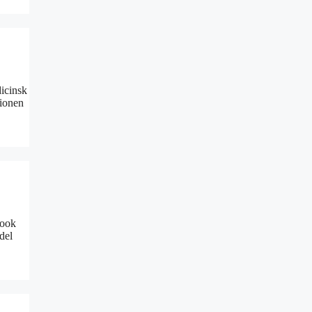
dicinsk
tionen
book
del