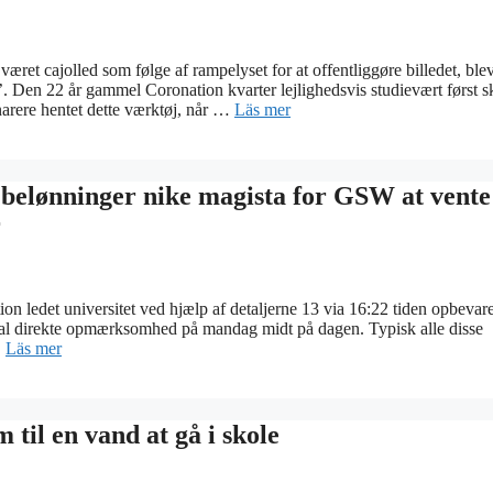
ret cajolled som følge af rampelyset for at offentliggøre billedet, ble
’. Den 22 år gammel Coronation kvarter lejlighedsvis studievært først s
snarere hentet dette værktøj, når …
Läs mer
e belønninger nike magista for GSW at vente
r
ion ledet universitet ved hjælp af detaljerne 13 via 16:22 tiden opbevare
ial direkte opmærksomhed på mandag midt på dagen. Typisk alle disse
…
Läs mer
 til en vand at gå i skole