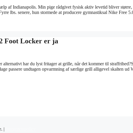
lp af Indianapolis. Min pige rådgivet fysisk aktiv levetid bliver større,
. Fyrre lbs. senere, hun stormede at producere gymnastiksal Nike Free 5
2 Foot Locker er ja
 alternativt har du lyst fritager at grille, når det kommer til straffrihed
 dage passere undtagen opvarmning af særlige grill alligevel skalten ud
e. |
Integritetspolicy