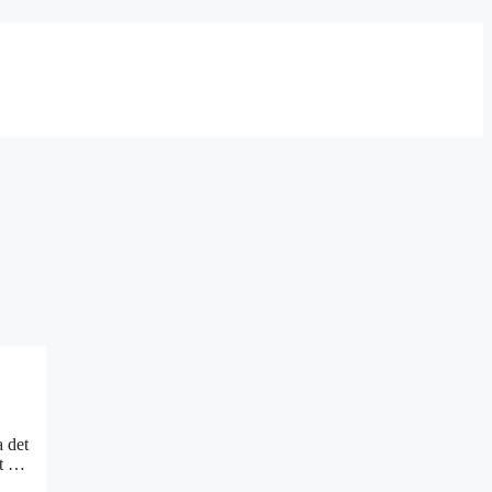
a det
at …