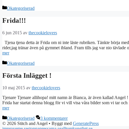
Kategorier
Okategoriserad
Frida!!!
6 jun 2015
av
thecookielovers
Tjena tjena detta är Frida om ni inte läste rubriken. Tänkte börja med
rider,jag tränar även på gymmet ibland. Fram tills jag var nio tävlad
mer
Kategorier
Okategoriserad
Första Inlägget !
10 maj 2015
av
thecookielovers
Tjenare Tjenare allihopa! mitt namn är Bianca, är även kallad Angel !
Frida har startat denna blogg för vi vill visa våra bilder som vi tar
mer
Kategorier
Okategoriserad
3 kommentarer
© 2026 Stitch and Angel
• Byggt med
GeneratePress
improveme.se
stoppapressarna.se
alltomkungligt.se