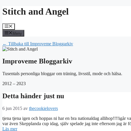
Hoppa
Stitch and Angel
till
innehåll
Meny
Meny
← Tillbaka till Improveme Bloggarkiv
Improveme Bloggarkiv
Tusentals personliga bloggar om träning, livsstil, mode och hälsa.
2012 – 2023
Detta händer just nu
6 jun 2015
av
thecookielovers
tjena tjena igen och hoppas ni har en bra nationaldag allihop!!!!igår 
var även Skepplanda cup idag, själv spelade jag inte eftersom jag är
Läs mer