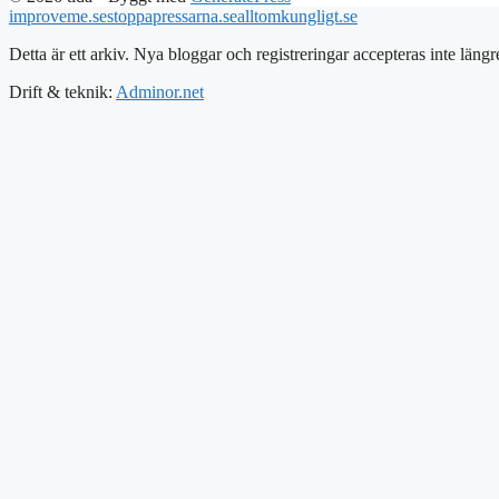
improveme.se
stoppapressarna.se
alltomkungligt.se
Detta är ett arkiv. Nya bloggar och registreringar accepteras inte längr
Drift & teknik:
Adminor.net