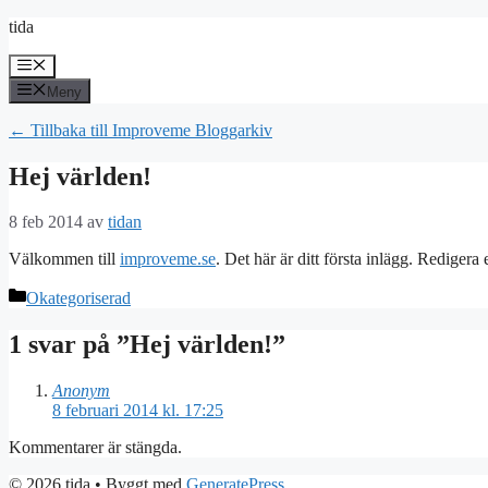
Hoppa
tida
till
innehåll
Meny
Meny
← Tillbaka till Improveme Bloggarkiv
Hej världen!
8 feb 2014
av
tidan
Välkommen till
improveme.se
. Det här är ditt första inlägg. Redigera 
Kategorier
Okategoriserad
1 svar på ”Hej världen!”
Anonym
8 februari 2014 kl. 17:25
Kommentarer är stängda.
© 2026 tida
• Byggt med
GeneratePress