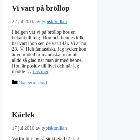
Vi vart på bröllop
22 jul 2010
av
typisktmillan
I helgen var vi på bröllop hos en
bekant till mig. Hon och hennes kille
har vart ihop sen de var 14år. Vi är nu
28. 🙂 Helt fantastiskt. Jag tycker hon
är en underbar människa, man bli
alltid så glad när man är med henne.
Hon är positiv till livet och när jag
mådde …
Läs mer
Kategorier
Okategoriserad
Kärlek
17 jul 2010
av
typisktmillan
Varför blir jag så sjukt glad n’r jag