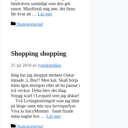
bindväven samtidigt som den gör
susen. Missförstå mig inte, det finns
lite kvar att …
Läs mer
Kategorier
Okategoriserad
Shopping shopping
25 jul 2010
av
typisktmillan
Idag har jag shoppat medans Oskar
tränade ;). Bra!? Men kul. Skall börja
träna igen imorgon efter att ha pausat i
två veckor. Detta blev det idag.
Snygg scarf i Leopard som jag älskar!
Två Lexingtonörngott som jag tittat
på länge samt min nya favvoparfym
Viva la JuicyMmmm Samt fixade
mina naglar hos …
Läs mer
Kategorier
Okategoriserad