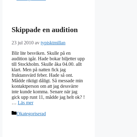
Skippade en audition
23 jul 2010
av
typisktmillan
Blir lite besviken. Skulle på en
audition igår. Hade bokar biljetter upp
till Stockholm. Skulle åka 04.00. allt
klart. Men på natten fick jag
fruktansvärd feber. Hade så ont.
Mådde riktigt dåligt. Så messade min
kontaktperson om att jag dessvärre
inte kunde komma. Senare när jag
gick upp runt 11, mådde jag helt ok? !
…
Läs mer
Kategorier
Okategoriserad