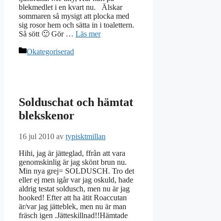
blekmedlet i en kvart nu. Älskar
sommaren så mysigt att plocka med
sig rosor hem och sätta in i toalettern.
Så sött 🙂 Gör …
Läs mer
Kategorier
Okategoriserad
Solduschat och hämtat
blekskenor
16 jul 2010
av
typisktmillan
Hihi, jag är jätteglad, ffrån att vara
genomskinlig är jag skönt brun nu.
Min nya grej= SOLDUSCH. Tro det
eller ej men igår var jag oskuld, hade
aldrig testat soldusch, men nu är jag
hooked! Efter att ha ätit Roaccutan
är/var jag jätteblek, men nu är man
fräsch igen .Jätteskillnad!!Hämtade