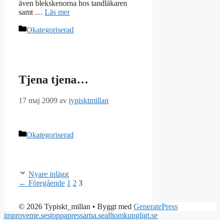
även blekskenorna hos tandläkaren
samt …
Läs mer
Kategorier
Okategoriserad
Tjena tjena…
17 maj 2009
av
typisktmillan
Kategorier
Okategoriserad
Nyare inlägg
Sida
Sida
Sida
←
Föregående
1
2
3
© 2026 Typiskt_millan
• Byggt med
GeneratePress
improveme.se
stoppapressarna.se
alltomkungligt.se