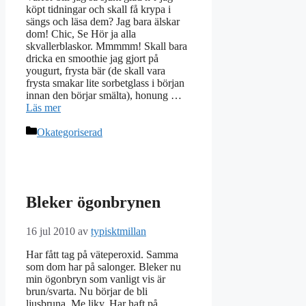
köpt tidningar och skall få krypa i
sängs och läsa dem? Jag bara älskar
dom! Chic, Se Hör ja alla
skvallerblaskor. Mmmmm! Skall bara
dricka en smoothie jag gjort på
yougurt, frysta bär (de skall vara
frysta smakar lite sorbetglass i början
innan den börjar smälta), honung …
Läs mer
Kategorier
Okategoriserad
Bleker ögonbrynen
16 jul 2010
av
typisktmillan
Har fått tag på väteperoxid. Samma
som dom har på salonger. Bleker nu
min ögonbryn som vanligt vis är
brun/svarta. Nu börjar de bli
ljusbruna. Me liky, Har haft på