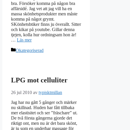
bra. Försöker komma på någon bra
affärsidé. Jag vet att jag vill ha en
massa skönhetsprodukter men måste
komma på något grymt.
SKönhetsbtiker finns ju överallt. Sitter
och kikar på youtube. Gillar denna
tjejen, kolla hur ordningsam hon är!
…
Läs mer
Kategorier
Okategoriserad
LPG mot celluliter
26 jul 2010
av
typisktmillan
Jag har nu gått 5 gånger och märker
nu skillnad. Huden har fått tillbaka
mer elastisitet och ser ”fräschare” ut.
De två första gångerna gjorde det
riktigt ont, men nu är det bara skönt,
är ju som en underbar massage för