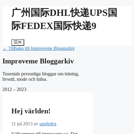
Hoppa
广州国际DHL快递UPS国
till
innehåll
际FEDEX国际快递9
Meny
← Tillbaka till Improveme Bloggarkiv
Improveme Bloggarkiv
Tusentals personliga bloggar om träning,
livsstil, mode och hälsa.
2012 – 2023
Hej världen!
11 jul 2013
av
upsfedex
Välkommen till improveme.se. Det