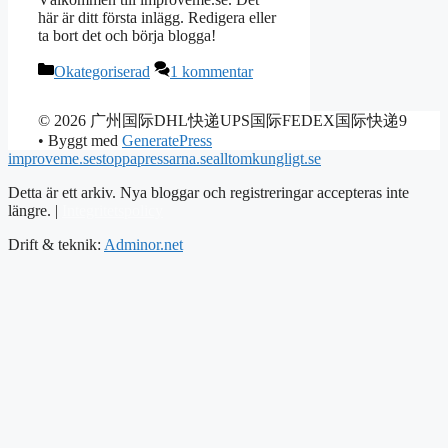
här är ditt första inlägg. Redigera eller
ta bort det och börja blogga!
Kategorier
Okategoriserad
1 kommentar
© 2026 广州国际DHL快递UPS国际FEDEX国际快递9
• Byggt med
GeneratePress
improveme.se
stoppapressarna.se
alltomkungligt.se
Detta är ett arkiv. Nya bloggar och registreringar accepteras inte
längre. |
Integritetspolicy
Drift & teknik:
Adminor.net