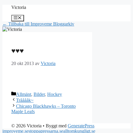
Hoppa
Victoria
till
innehåll
Meny
← Tillbaka till Improveme Bloggarkiv
♥♥♥
20 okt 2013
av
Victoria
Kategorier
Allmänt
,
Bilder
,
Hockey
Trååååk~
Chicago Blackhawks – Toronto
Maple Leafs
© 2026 Victoria
• Byggt med
GeneratePress
improveme.se
stoppapressarna.se
alltomkungligt.se