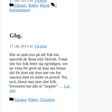
17 okt 2013
av
Victoria
Kategorier
Allmänt
,
Bilder
,
Musik
2
kommentarer
Gbg.
17 okt 2013
av
Victoria
Blir så sjukt less på allt folk här,
speciellt de flesta från Skövde. Fattar
inte hur folk beter sig egentligen, sen
tar vissa för givet att man ska finnas
där för dom när dom inte ens har
snackat med en under en period. Nej
tack, klarar mej utan sånt folk.
Dessutom har alla så ”negativ” …
Läs
mer
Kategorier
Allmänt
,
Bilder
,
Thoughts