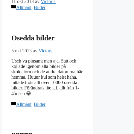
11 okt 2013
av
Victoria
Kategorier
Allmänt
,
Bilder
Osedda bilder
5 okt 2013
av
Victoria
Usch va pinsamt men aja. Satt och
kollade igenom alla bilder på
skoldatorn och de andra datorerna här
hemma. Huuur kul som helst haha,
hittade trots allt över 10000 osedda
bilder. Förändrats lite iaf, allt från 1-
4år sen 😀
Kategorier
Allmänt
,
Bilder