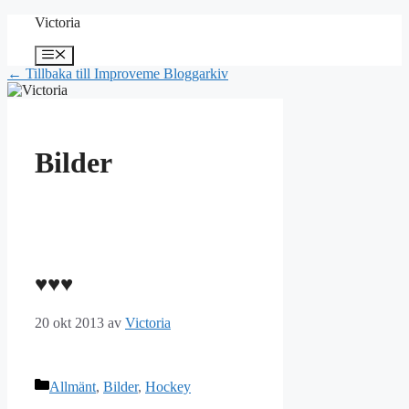
Hoppa
Victoria
till
innehåll
Meny
← Tillbaka till Improveme Bloggarkiv
Bilder
♥♥♥
20 okt 2013
av
Victoria
Kategorier
Allmänt
,
Bilder
,
Hockey