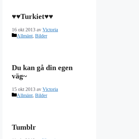
♥♥Turkiet♥♥
16 okt 2013
av
Victoria
Kategorier
Allmänt
,
Bilder
Du kan gå din egen
väg~
15 okt 2013
av
Victoria
Kategorier
Allmänt
,
Bilder
Tumblr