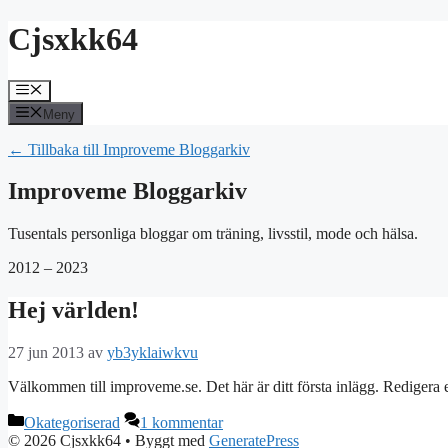
Hoppa
Cjsxkk64
till
innehåll
Meny
Meny
← Tillbaka till Improveme Bloggarkiv
Improveme Bloggarkiv
Tusentals personliga bloggar om träning, livsstil, mode och hälsa.
2012 – 2023
Hej världen!
27 jun 2013
av
yb3yklaiwkvu
Välkommen till improveme.se. Det här är ditt första inlägg. Redigera e
Kategorier
Okategoriserad
1 kommentar
© 2026 Cjsxkk64
• Byggt med
GeneratePress