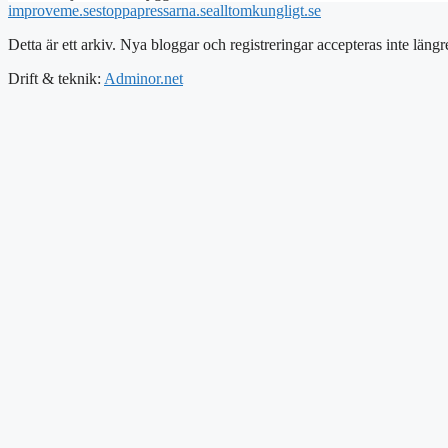
improveme.se
stoppapressarna.se
alltomkungligt.se
Detta är ett arkiv. Nya bloggar och registreringar accepteras inte längr
Drift & teknik:
Adminor.net