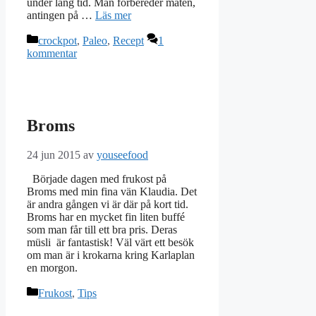
under lång tid. Man förbereder maten,
antingen på …
Läs mer
Kategorier
crockpot
,
Paleo
,
Recept
1
kommentar
Broms
24 jun 2015
av
youseefood
Började dagen med frukost på
Broms med min fina vän Klaudia. Det
är andra gången vi är där på kort tid.
Broms har en mycket fin liten buffé
som man får till ett bra pris. Deras
müsli är fantastisk! Väl värt ett besök
om man är i krokarna kring Karlaplan
en morgon.
Kategorier
Frukost
,
Tips