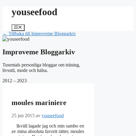
Hoppa
youseefood
till
innehåll
Meny
← Tillbaka till Improveme Bloggarkiv
Improveme Bloggarkiv
Tusentals personliga bloggar om träning,
livsstil, mode och hälsa.
2012 – 2023
moules mariniere
25 jun 2015
av
youseefood
Ikväll lagade jag och min sambo en
av mina absoluta favorit rätter, moules