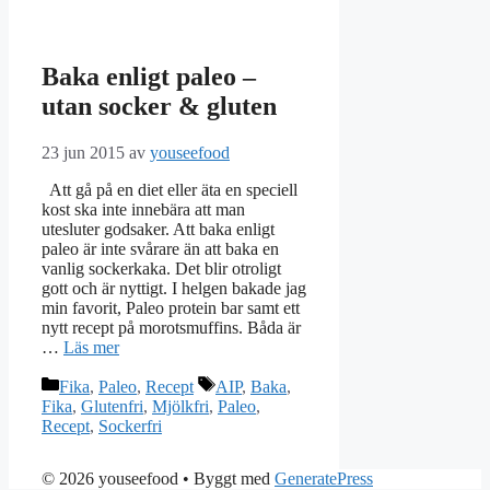
Baka enligt paleo –
utan socker & gluten
23 jun 2015
av
youseefood
Att gå på en diet eller äta en speciell
kost ska inte innebära att man
utesluter godsaker. Att baka enligt
paleo är inte svårare än att baka en
vanlig sockerkaka. Det blir otroligt
gott och är nyttigt. I helgen bakade jag
min favorit, Paleo protein bar samt ett
nytt recept på morotsmuffins. Båda är
…
Läs mer
Kategorier
Etiketter
Fika
,
Paleo
,
Recept
AIP
,
Baka
,
Fika
,
Glutenfri
,
Mjölkfri
,
Paleo
,
Recept
,
Sockerfri
© 2026 youseefood
• Byggt med
GeneratePress