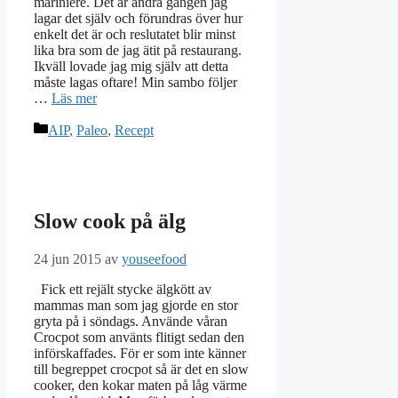
mariniere. Det är andra gången jag
lagar det själv och förundras över hur
enkelt det är och reslutatet blir minst
lika bra som de jag ätit på restaurang.
Ikväll lovade jag mig själv att detta
måste lagas oftare! Min sambo följer
…
Läs mer
Kategorier
AIP
,
Paleo
,
Recept
Slow cook på älg
24 jun 2015
av
youseefood
Fick ett rejält stycke älgkött av
mammas man som jag gjorde en stor
gryta på i söndags. Använde våran
Crocpot som använts flitigt sedan den
införskaffades. För er som inte känner
till begreppet crocpot så är det en slow
cooker, den kokar maten på låg värme