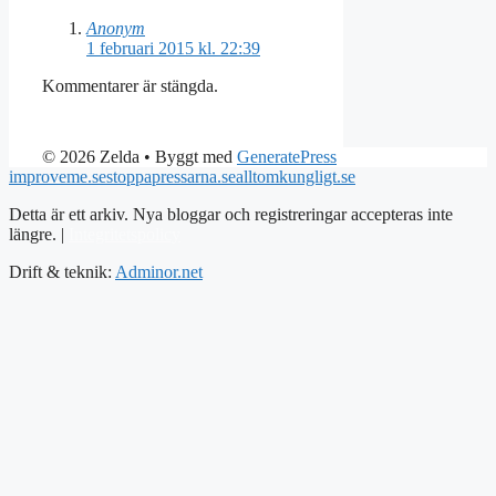
Anonym
1 februari 2015 kl. 22:39
Kommentarer är stängda.
© 2026 Zelda
• Byggt med
GeneratePress
improveme.se
stoppapressarna.se
alltomkungligt.se
Detta är ett arkiv. Nya bloggar och registreringar accepteras inte
längre. |
Integritetspolicy
Drift & teknik:
Adminor.net