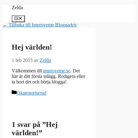
Hoppa
Zelda
till
innehåll
Meny
← Tillbaka till Improveme Bloggarkiv
Hej världen!
1 feb 2015
av
Zelda
Välkommen till
improveme.se
. Det
här är ditt första inlägg. Redigera eller
ta bort det och börja blogga!
Kategorier
Okategoriserad
1 svar på ”Hej
världen!”