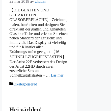
22 mar 2018
av
zhutian
【DIE GLATTEN UND
GEHÄRTETEN
GLASOBERFLÄCHE】 Zeichnen,
malen, bearbeiten und designen Sie
direkt auf der glatten und gehärteten
Glasoberfläche und erleben Sie einen
neuen Standard der Effizienz und
Intuitivität. Das Display ist vielseitig
und für Künstler aller
Erfahrungsstufen geeignet 【16
SCHNELLZUGRIFFSTASTEN】
Der Artist 22E verbessert das Design
des Artist 22HD durch zwei
zusätzliche Sets an
Schnellzugriffstasten – …
Läs mer
Kategorier
Okategoriserad
Hej världen!