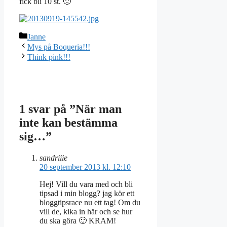
fick bli 10 st. 🙂
Kategorier
Janne
Mys på Boqueria!!!
Think pink!!!
1 svar på ”När man
inte kan bestämma
sig…”
sandriiie
20 september 2013 kl. 12:10
Hej! Vill du vara med och bli
tipsad i min blogg? jag kör ett
bloggtipsrace nu ett tag! Om du
vill de, kika in här och se hur
du ska göra 🙂 KRAM!