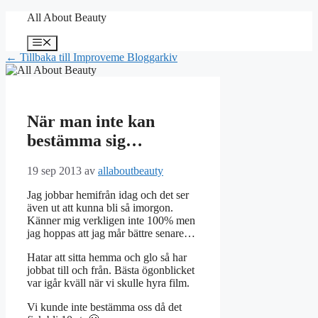
Hoppa
All About Beauty
till
innehåll
Meny
← Tillbaka till Improveme Bloggarkiv
När man inte kan
bestämma sig…
19 sep 2013
av
allaboutbeauty
Jag jobbar hemifrån idag och det ser
även ut att kunna bli så imorgon.
Känner mig verkligen inte 100% men
jag hoppas att jag mår bättre senare…
Hatar att sitta hemma och glo så har
jobbat till och från. Bästa ögonblicket
var igår kväll när vi skulle hyra film.
Vi kunde inte bestämma oss då det