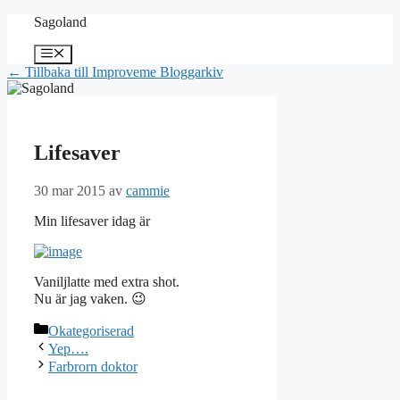
Hoppa
Sagoland
till
innehåll
Meny
← Tillbaka till Improveme Bloggarkiv
Lifesaver
30 mar 2015
av
cammie
Min lifesaver idag är
Vaniljlatte med extra shot.
Nu är jag vaken. 😉
Kategorier
Okategoriserad
Yep….
Farbrorn doktor