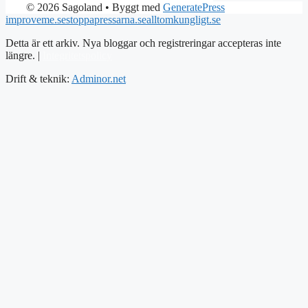
© 2026 Sagoland
• Byggt med
GeneratePress
improveme.se
stoppapressarna.se
alltomkungligt.se
Detta är ett arkiv. Nya bloggar och registreringar accepteras inte
längre. |
Integritetspolicy
Drift & teknik:
Adminor.net