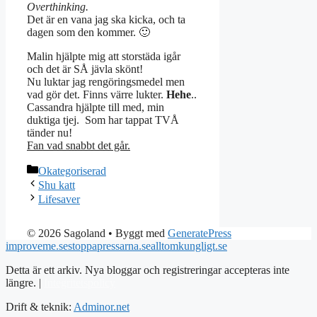
Overthinking.
Det är en vana jag ska kicka, och ta
dagen som den kommer. 🙂
Malin hjälpte mig att storstäda igår
och det är SÅ jävla skönt!
Nu luktar jag rengöringsmedel men
vad gör det. Finns värre lukter.
Hehe
..
Cassandra hjälpte till med, min
duktiga tjej. Som har tappat TVÅ
tänder nu!
Fan vad snabbt det går.
Kategorier
Okategoriserad
Shu katt
Lifesaver
© 2026 Sagoland
• Byggt med
GeneratePress
improveme.se
stoppapressarna.se
alltomkungligt.se
Detta är ett arkiv. Nya bloggar och registreringar accepteras inte
längre. |
Integritetspolicy
Drift & teknik:
Adminor.net