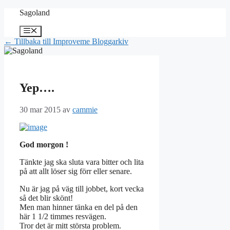
Hoppa
Sagoland
till
innehåll
Meny
← Tillbaka till Improveme Bloggarkiv
Yep….
30 mar 2015
av
cammie
God morgon !
Tänkte jag ska sluta vara bitter och lita
på att allt löser sig förr eller senare.
Nu är jag på väg till jobbet, kort vecka
så det blir skönt!
Men man hinner tänka en del på den
här 1 1/2 timmes resvägen.
Tror det är mitt största problem.