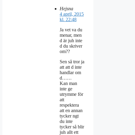
Hejsna
4 april, 2015
kl. 22:48
Ja vet va du
menar, men
d är juh inte
d du skriver
om??
Sen så tror ja
att att d inte
handlar om
d……
Kan man
inte ge
utrymme för
att
respektera
att en annan
tycker ngt
du inte
tycker så blir
juh allt ett