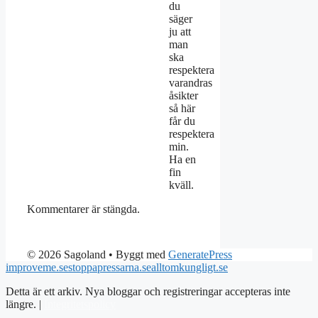
du
säger
ju att
man
ska
respektera
varandras
åsikter
så här
får du
respektera
min.
Ha en
fin
kväll.
Kommentarer är stängda.
© 2026 Sagoland
• Byggt med
GeneratePress
improveme.se
stoppapressarna.se
alltomkungligt.se
Detta är ett arkiv. Nya bloggar och registreringar accepteras inte
längre. |
Integritetspolicy