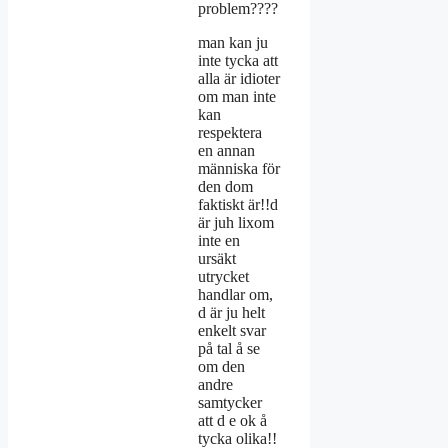
problem????
man kan ju
inte tycka att
alla är idioter
om man inte
kan
respektera
en annan
människa för
den dom
faktiskt är!!d
är juh lixom
inte en
ursäkt
utrycket
handlar om,
d är ju helt
enkelt svar
på tal å se
om den
andre
samtycker
att d e ok å
tycka olika!!