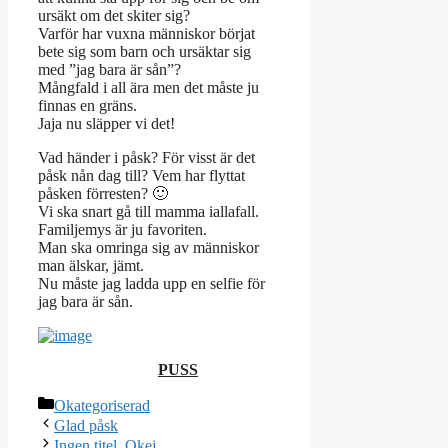
ursäkt om det skiter sig?
Varför har vuxna människor börjat
bete sig som barn och ursäktar sig
med ”jag bara är sån”?
Mångfald i all ära men det måste ju
finnas en gräns.
Jaja nu släpper vi det!
Vad händer i påsk? För visst är det
påsk nån dag till? Vem har flyttat
påsken förresten? 🙂
Vi ska snart gå till mamma iallafall.
Familjemys är ju favoriten.
Man ska omringa sig av människor
man älskar, jämt.
Nu måste jag ladda upp en selfie för
jag bara är sån.
PUSS
Kategorier
Okategoriserad
Glad påsk
Ingen titel. Okej