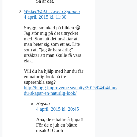
Så är det.
WickedWakt - Livet i Spanien
4 april, 2015 kl. 11:30
Snyggt sminkad på bilden 😀
Jag stör mig på det uttrycket
med. Som att det ursäktar att
man beter sig som ett as. Lite
som att ”jag är bara ärlig”
ursäktar att man skulle få vara
elak.
Vill du ha hjälp med hur du får
en naturlig look på tre
superenkla steg?
http://blogg.improveme.se/natty/2015/04/04/hur-
du-skapar-en-naturlig-look/
Hejsna
4 april, 2015 kl. 20:45
Aaa, de e bättre å ljuga!!
För de e juh en bättre
ursäkt!! Öööh