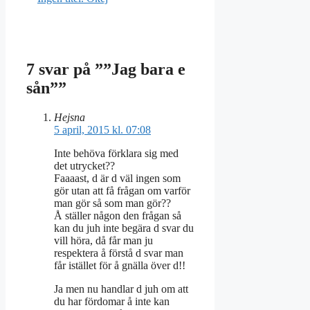
7 svar på ””Jag bara e
sån””
Hejsna
5 april, 2015 kl. 07:08
Inte behöva förklara sig med
det utrycket??
Faaaast, d är d väl ingen som
gör utan att få frågan om varför
man gör så som man gör??
Å ställer någon den frågan så
kan du juh inte begära d svar du
vill höra, då får man ju
respektera å förstå d svar man
får istället för å gnälla över d!!
Ja men nu handlar d juh om att
du har fördomar å inte kan