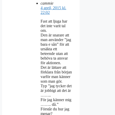
cammie
4 april, 2015 kl.
22:02
Fast att ljuga har
det inte varit tal
om.
Den är snarare att
man använder ”jag
bara e sån” för att
ursäkta ett
beteende utan att
behöva ta ansvar
för aktionen.
Det är lättare att
förklara från början
varför man känner
som man gör.
Typ ”jag tycker det
är jobbigt att det är
……..
För jag känner mig
…….. då.”
Förstår du hur jag
menar?