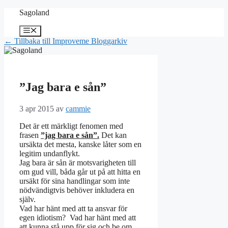
Hoppa
Sagoland
till
innehåll
Meny
← Tillbaka till Improveme Bloggarkiv
”Jag bara e sån”
3 apr 2015
av
cammie
Det är ett märkligt fenomen med
frasen
”jag bara e sån”.
Det kan
ursäkta det mesta, kanske låter som en
legitim undanflykt.
Jag bara är sån är motsvarigheten till
om gud vill, båda går ut på att hitta en
ursäkt för sina handlingar som inte
nödvändigtvis behöver inkludera en
själv.
Vad har hänt med att ta ansvar för
egen idiotism? Vad har hänt med att
att kunna stå upp för sig och be om