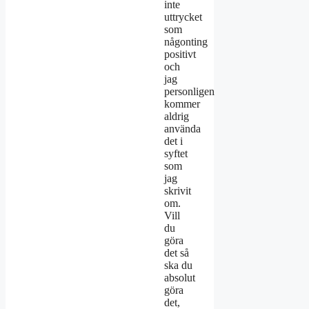
inte
uttrycket
som
någonting
positivt
och
jag
personligen
kommer
aldrig
använda
det i
syftet
som
jag
skrivit
om.
Vill
du
göra
det så
ska du
absolut
göra
det,