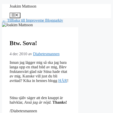
Hoppa
Joakim Mattsson
till
innehåll
Meny
← Tillbaka till Improveme Bloggarkiv
Btw. Sova!
4 dec 2010
av
Diabetesmannen
Innan jag lägger mig så ska jag bara
langa upp en ritad bild av mig, Blev
fruktansvärt glad när Stina hade ritat
av mig. Kanske vill just du bli
avritad? Kika in hennes blogg
HÄR
!
Stina själv säger att den knappt är
halvklar,
Assä jag är nöjd.
Thanks!
/Diabetesmannen