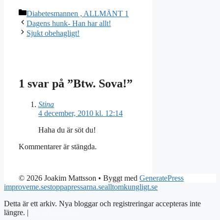
Kategorier
Diabetesmannen , ALLMÄNT 1
Dagens hunk- Han har allt!
Sjukt obehagligt!
1 svar på ”Btw. Sova!”
Stina
4 december, 2010 kl. 12:14
Haha du är söt du!
Kommentarer är stängda.
© 2026 Joakim Mattsson
• Byggt med
GeneratePress
improveme.se
stoppapressarna.se
alltomkungligt.se
Detta är ett arkiv. Nya bloggar och registreringar accepteras inte
längre. |
Integritetspolicy