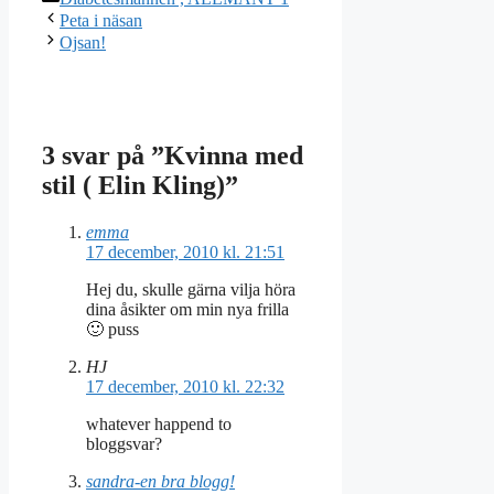
Peta i näsan
Ojsan!
3 svar på ”Kvinna med
stil ( Elin Kling)”
emma
17 december, 2010 kl. 21:51
Hej du, skulle gärna vilja höra
dina åsikter om min nya frilla
🙂 puss
HJ
17 december, 2010 kl. 22:32
whatever happend to
bloggsvar?
sandra-en bra blogg!