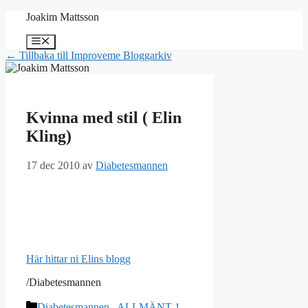
Hoppa
Joakim Mattsson
till
innehåll
Meny
← Tillbaka till Improveme Bloggarkiv
Kvinna med stil ( Elin
Kling)
17 dec 2010
av
Diabetesmannen
Här hittar ni Elins blogg
/Diabetesmannen
Kategorier
Diabetesmannen , ALLMÄNT 1