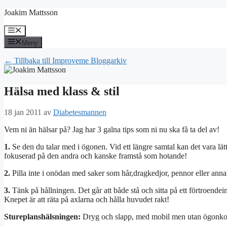
Hoppa
Joakim Mattsson
till
innehåll
Meny
Meny
← Tillbaka till Improveme Bloggarkiv
Hälsa med klass & stil
18 jan 2011
av
Diabetesmannen
Vem ni än hälsar på? Jag har 3 galna tips som ni nu ska få ta del av!
1.
Se den du talar med i ögonen. Vid ett längre samtal kan det vara lättar
fokuserad på den andra och kanske framstå som hotande!
2.
Pilla inte i onödan med saker som hår,dragkedjor, pennor eller annat
3.
Tänk på hållningen. Det går att både stå och sitta på ett förtroendein
Knepet är att räta på axlarna och hålla huvudet rakt!
Stureplanshälsningen:
Dryg och slapp, med mobil men utan ögonko