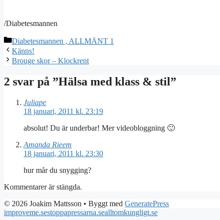
/Diabetesmannen
Kategorier
Diabetesmannen , ALLMÄNT 1
Känns!
Brouge skor – Klockrent
2 svar på ”Hälsa med klass & stil”
Juliape
18 januari, 2011 kl. 23:19
absolut! Du är underbar! Mer videobloggning 🙂
Amanda Rieem
18 januari, 2011 kl. 23:30
hur mår du snygging?
Kommentarer är stängda.
© 2026 Joakim Mattsson
• Byggt med
GeneratePress
improveme.se
stoppapressarna.se
alltomkungligt.se