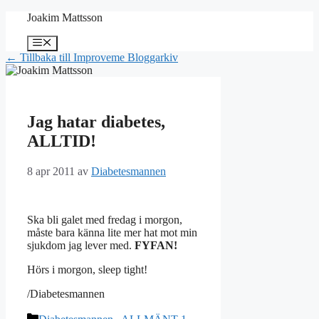
Hoppa
Joakim Mattsson
till
innehåll
Meny
← Tillbaka till Improveme Bloggarkiv
Jag hatar diabetes,
ALLTID!
8 apr 2011
av
Diabetesmannen
Ska bli galet med fredag i morgon,
måste bara känna lite mer hat mot min
sjukdom jag lever med.
FYFAN!
Hörs i morgon, sleep tight!
/Diabetesmannen
Kategorier