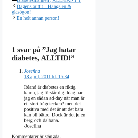
Diabetesmannen , ALLMÄNT 1
Dagens outfit – Hängslen &
glasögon!
En helt annan person!
1 svar på ”Jag hatar
diabetes, ALLTID!”
Josefina
18 april, 2011 kl. 15:34
Ibland är diabetes en riktig
kamp, jag förstår dig. Idag har
jag en sådan ad-day när man är
ett stort frågetecken? men det
positiva med det är att det bara
kan bli bättre. Dock är det ju en
berg-och-dalbana.
/Josefina
Kommentarer är stängda.