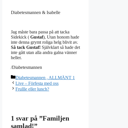
Diabetesmannen & Isabelle
Jag måste bara passa på att tacka
Sidekick (
Gustaf
), Utan honom hade
inte denna grymt roliga helg blivit av.
Så tack Gustaf!
Självklart så hade det
inte gått utan alla andra galna vänner
heller.
/Diabetesmannen
Kategorier
Diabetesmannen , ALLMÄNT 1
Live – Förfesta med oss
Frullle eller lunch?
1 svar på ”Familjen
samlad!”