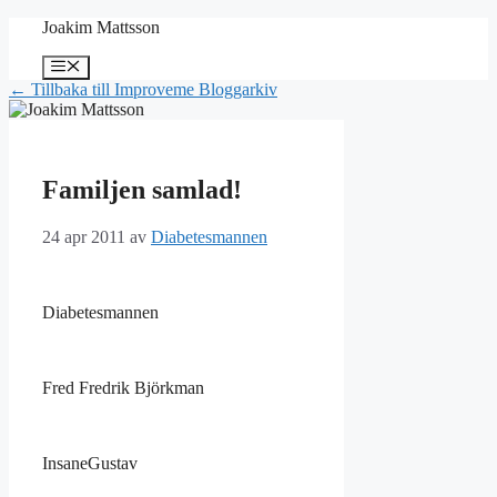
Hoppa
Joakim Mattsson
till
innehåll
Meny
← Tillbaka till Improveme Bloggarkiv
Familjen samlad!
24 apr 2011
av
Diabetesmannen
Diabetesmannen
Fred Fredrik Björkman
InsaneGustav