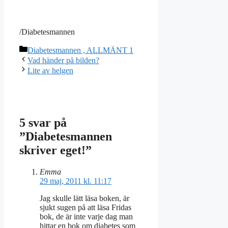
/Diabetesmannen
Kategorier
Diabetesmannen , ALLMÄNT 1
Vad händer på bilden?
Lite av helgen
5 svar på
”Diabetesmannen
skriver eget!”
Emma
29 maj, 2011 kl. 11:17
Jag skulle lätt läsa boken, är
sjukt sugen på att läsa Fridas
bok, de är inte varje dag man
hittar en bok om diabetes som