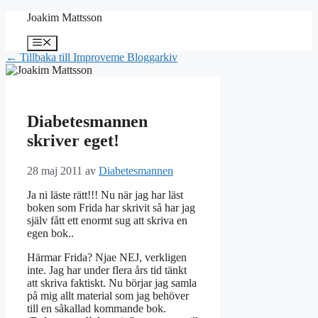
Hoppa
Joakim Mattsson
till
innehåll
Meny
← Tillbaka till Improveme Bloggarkiv
Diabetesmannen
skriver eget!
28 maj 2011
av
Diabetesmannen
Ja ni läste rätt!!! Nu när jag har läst
boken som Frida har skrivit så har jag
själv fått ett enormt sug att skriva en
egen bok..
Härmar Frida? Njae NEJ, verkligen
inte. Jag har under flera års tid tänkt
att skriva faktiskt. Nu börjar jag samla
på mig allt material som jag behöver
till en såkallad kommande bok.