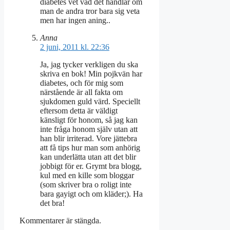
diabetes vet vad det handlar om
man de andra tror bara sig veta
men har ingen aning..
Anna
2 juni, 2011 kl. 22:36
Ja, jag tycker verkligen du ska
skriva en bok! Min pojkvän har
diabetes, och för mig som
närstående är all fakta om
sjukdomen guld värd. Speciellt
eftersom detta är väldigt
känsligt för honom, så jag kan
inte fråga honom själv utan att
han blir irriterad. Vore jättebra
att få tips hur man som anhörig
kan underlätta utan att det blir
jobbigt för er. Grymt bra blogg,
kul med en kille som bloggar
(som skriver bra o roligt inte
bara gayigt och om kläder;). Ha
det bra!
Kommentarer är stängda.