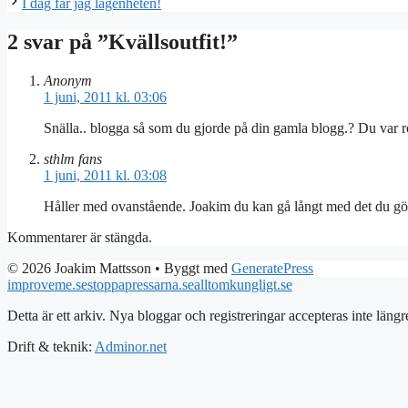
I dag får jag lägenheten!
2 svar på ”Kvällsoutfit!”
Anonym
1 juni, 2011 kl. 03:06
Snälla.. blogga så som du gjorde på din gamla blogg.? Du var ro
sthlm fans
1 juni, 2011 kl. 03:08
Håller med ovanstående. Joakim du kan gå långt med det du g
Kommentarer är stängda.
© 2026 Joakim Mattsson
• Byggt med
GeneratePress
improveme.se
stoppapressarna.se
alltomkungligt.se
Detta är ett arkiv. Nya bloggar och registreringar accepteras inte längr
Drift & teknik:
Adminor.net