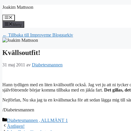
Hoppa
Joakim Mattsson
till
innehåll
Meny
Meny
← Tillbaka till Improveme Bloggarkiv
Kvällsoutfit!
31 maj 2011
av
Diabetesmannen
Hann tydligen med en liten kvällsoutfit också. Jag vet ju att ni tycke
självfötroende börjar komma tillbaka med en jäkla fart.
Det gillas, det
Nejförfan, Nu ska jag ta en kvällsmacka för att sedan lägga mig till s
/Diabetesmannen
Kategorier
Diabetesmannen , ALLMÄNT 1
Äntligen!