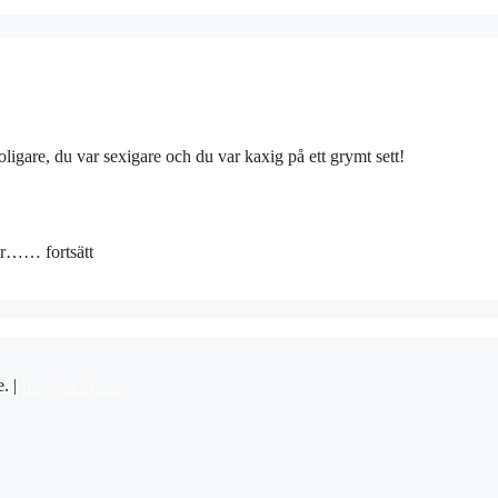
ligare, du var sexigare och du var kaxig på ett grymt sett!
ör…… fortsätt
e. |
Integritetspolicy