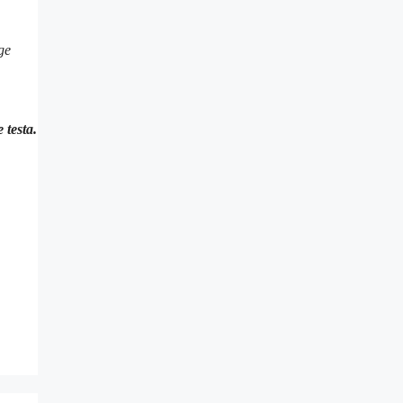
ge
 testa.