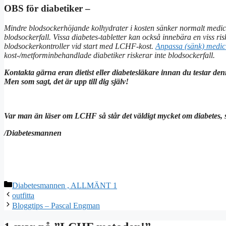
OBS för diabetiker –
Mindre blodsockerhöjande kolhydrater i kosten sänker normalt medici
blodsockerfall. Vissa
diabetes-tabletter kan också innebära en viss ris
blodsockerkontroller vid start med LCHF-kost.
Anpassa (sänk) medic
kost-/metforminbehandlade diabetiker riskerar inte blodsockerfall.
Kontakta gärna eran dietist eller diabetesläkare innan du testar den
Men som sagt, det är upp till dig själv!
Var man än läser om LCHF så står det väldigt mycket om diabetes, s
/Diabetesmannen
Kategorier
Diabetesmannen , ALLMÄNT 1
outfitta
Bloggtips – Pascal Engman