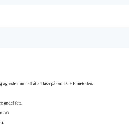
m jag ägnade min natt åt att läsa på om LCHF metoden.
 andel fett.
smör).
s).