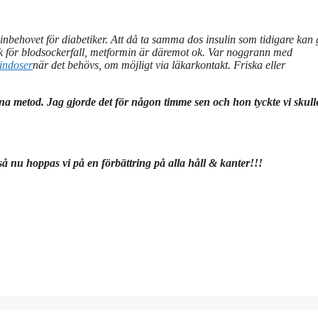
nbehovet för diabetiker. Att då ta samma dos insulin som tidigare kan 
k för blodsockerfall,
metformin är däremot ok. Var noggrann med
indoser
när det behövs, om möjligt via läkarkontakt.
Friska eller
na metod. Jag gjorde det för någon timme sen och hon tyckte vi skulle
å nu hoppas vi på en förbättring på alla håll & kanter!!!