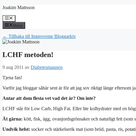
Hoppa
Joakim Mattsson
till
innehåll
Meny
Meny
← Tillbaka till Improveme Bloggarkiv
LCHF metoden!
9 aug 2011
av
Diabetesmannen
Tjena fan!
Varför jag bloggar såhär sent är för att jag sov riktigt länge efterso
Antar att dom flesta vet vad det är? Om inte?
LCHF står för Low Carb, High Fat. Eller lite kolhydrater med en högre
Ät gärna:
kött, fisk, ägg, ovanjordsgrönsaker och naturligt fett (som 
Undvik helst:
socker och stärkelserik mat (som bröd, pasta, ris, potati