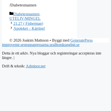
/Diabetesmannen
Kategorier
Diabetesmannen,
UTELIV/MINGEL
21.27 ( Fisherman)
Apoteket – Kärring!
© 2026 Joakim Mattsson
• Byggt med
GeneratePress
improveme.se
stoppapressarna.se
alltomkungligt.se
Detta är ett arkiv. Nya bloggar och registreringar accepteras inte
längre. |
Integritetspolicy
Drift & teknik:
Adminor.net