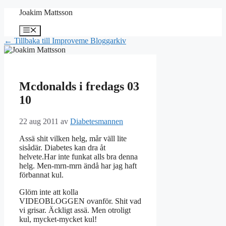
Hoppa
Joakim Mattsson
till
innehåll
Meny
← Tillbaka till Improveme Bloggarkiv
Mcdonalds i fredags 03
10
22 aug 2011
av
Diabetesmannen
Assä shit vilken helg, mår väll lite
sisådär. Diabetes kan dra åt
helvete.Har inte funkat alls bra denna
helg. Men-mrn-mrn ändå har jag haft
förbannat kul.
Glöm inte att kolla
VIDEOBLOGGEN ovanför. Shit vad
vi grisar. Äckligt assä. Men otroligt
kul, mycket-mycket kul!