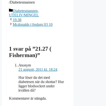
/Diabetesmannen
Kategorier
Diabetesmannen,
UTELIV/MINGEL
19.38
Mcdonalds i fredags 03 10
1 svar på ”21.27 (
Fisherman)”
Anonym
21 augusti, 2011 kl. 18:24
Hur löser du det med
diabetesen när du shottar? Hur
ligger blodsockret under
kvällen då?
Kommentarer är stängda.