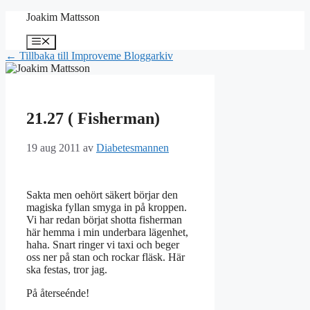
Hoppa
Joakim Mattsson
till
innehåll
Meny
← Tillbaka till Improveme Bloggarkiv
21.27 ( Fisherman)
19 aug 2011
av
Diabetesmannen
Sakta men oehört säkert börjar den
magiska fyllan smyga in på kroppen.
Vi har redan börjat shotta fisherman
här hemma i min underbara lägenhet,
haha. Snart ringer vi taxi och beger
oss ner på stan och rockar fläsk. Här
ska festas, tror jag.
På återseénde!