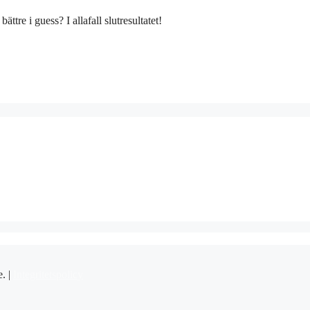
ättre i guess? I allafall slutresultatet!
e. |
Integritetspolicy