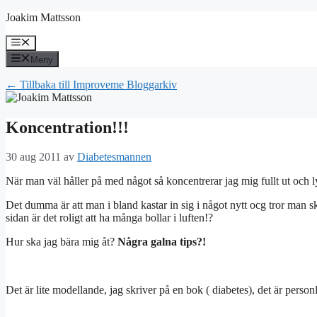
Hoppa
Joakim Mattsson
till
innehåll
Meny
Meny
← Tillbaka till Improveme Bloggarkiv
Koncentration!!!
30 aug 2011
av
Diabetesmannen
När man väl håller på med något så koncentrerar jag mig fullt ut och l
Det dumma är att man i bland kastar in sig i något nytt ocg tror man sk
sidan är det roligt att ha många bollar i luften!?
Hur ska jag bära mig åt?
Några galna tips?!
Det är lite modellande, jag skriver på en bok ( diabetes), det är personlig