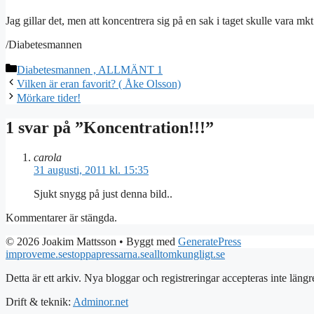
Jag gillar det, men att koncentrera sig på en sak i taget skulle vara mkt b
/Diabetesmannen
Kategorier
Diabetesmannen , ALLMÄNT 1
Vilken är eran favorit? ( Åke Olsson)
Mörkare tider!
1 svar på ”Koncentration!!!”
carola
31 augusti, 2011 kl. 15:35
Sjukt snygg på just denna bild..
Kommentarer är stängda.
© 2026 Joakim Mattsson
• Byggt med
GeneratePress
improveme.se
stoppapressarna.se
alltomkungligt.se
Detta är ett arkiv. Nya bloggar och registreringar accepteras inte längr
Drift & teknik:
Adminor.net